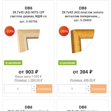
DB8
DB8
29.7x42 (A3) 5072-12F
29.7x42 (A3) пластик золото
светлое дерево, МДФ со
металлик поперечное,...
сте...
арт. 5-39955
арт. 5-40706
в наличии
в наличии
от 903 ₽
от 394 ₽
Ваша цена
1 090 ₽
Розница: 1 090.00 ₽
Розница: 495.00 ₽
в корзину
в корзину
DB8
DB8