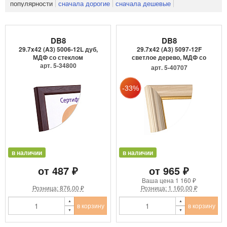
популярности
сначала дорогие
сначала дешевые
DB8
DB8
29.7x42 (A3) 5006-12L дуб,
29.7x42 (A3) 5097-12F
МДФ со стеклом
светлое дерево, МДФ со
арт. 5-34800
сте...
арт. 5-40707
в наличии
в наличии
от 487 ₽
от 965 ₽
Ваша цена
1 160 ₽
Розница: 876.00 ₽
Розница: 1 160.00 ₽
в корзину
в корзину