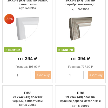
29.7x42 (A3) пластик белый,
29.7x42 (A3) пластик
с пластиком
серебро металлик, с
арт. 5-39957
пластик...
арт. 5-39956
в наличии
в наличии
от 394 ₽
от 394 ₽
Розница: 495.00 ₽
Розница: 737.00 ₽
в корзину
в корзину
DB8
DB8
29.7x42 (A3) пластик
29.7x42 (A3) пластик
черный, с пластиком
красное дерево металлик, с
арт. 5-39958
...
арт. 5-39960