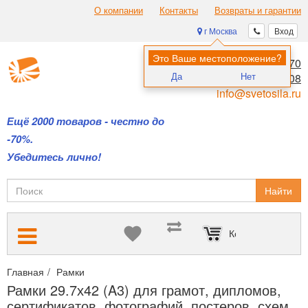
О компании
Контакты
Возвраты и гарантии
г Москва
Вход
Это Ваше местоположение?
8 (495) 970-00-70
Да
Нет
8 (800) 700-11-08
info@svetosila.ru
Ещё 2000 товаров - честно до
-70%.
Убедитесь лично!
Найти
Корзина пуста
Главная
Рамки
Рамки для дипломов и сертификатов А4 и А3
Рамки 29.7х42 (A3) для грамот, дипломов,
сертификатов, фотографий, постеров, схем...