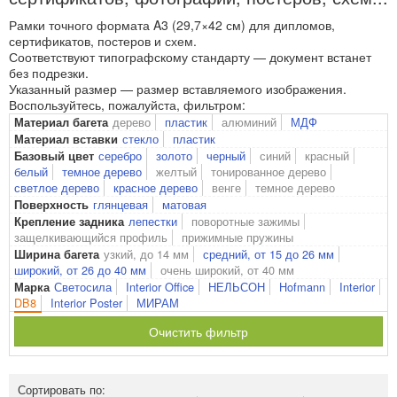
Рамки точного формата A3 (29,7×42 см) для дипломов,
сертификатов, постеров и схем.
Соответствуют типографскому стандарту — документ встанет
без подрезки.
Указанный размер — размер вставляемого изображения.
Воспользуйтесь, пожалуйста, фильтром:
дерево
пластик
алюминий
МДФ
Материал багета
стекло
пластик
Материал вставки
серебро
золото
черный
синий
красный
Базовый цвет
белый
темное дерево
желтый
тонированное дерево
светлое дерево
красное дерево
венге
темное дерево
глянцевая
матовая
Поверхность
лепестки
поворотные зажимы
Крепление задника
защелкивающийся профиль
прижимные пружины
узкий, до 14 мм
средний, от 15 до 26 мм
Ширина багета
широкий, от 26 до 40 мм
очень широкий, от 40 мм
Светосила
Interior Office
НЕЛЬСОН
Hofmann
Interior
Марка
DB8
Interior Poster
МИРАМ
Очистить фильтр
Сортировать по: