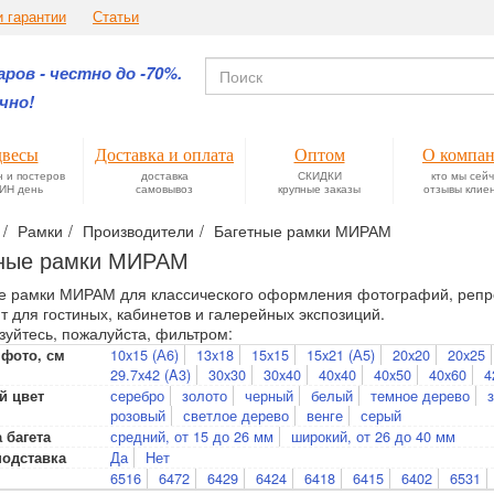
и гарантии
Статьи
ров - честно до -70%.
чно!
весы
Доставка и оплата
Оптом
О компа
н и постеров
доставка
СКИДКИ
кто мы сей
ИН день
самовывоз
крупные заказы
отзывы клие
Рамки
Производители
Багетные рамки МИРАМ
тные рамки МИРАМ
е рамки МИРАМ для классического оформления фотографий, репро
т для гостиных, кабинетов и галерейных экспозиций.
зуйтесь, пожалуйста, фильтром:
10x15 (А6)
13x18
15x15
15x21 (А5)
20x20
20x25
 фото, см
29.7x42 (A3)
30x30
30x40
40x40
40x50
40x60
4
серебро
золото
черный
белый
темное дерево
й цвет
розовый
светлое дерево
венге
серый
средний, от 15 до 26 мм
широкий, от 26 до 40 мм
 багета
Да
Нет
подставка
6516
6472
6429
6424
6418
6415
6402
6531