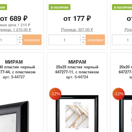
чии
в наличии
в наличии
от 689 ₽
от 177 ₽
о
аша цена
1 210 ₽
зница: 1 210.00 ₽
Розница: 307.00 ₽
Розн
в корзину
в корзину
МИРАМ
МИРАМ
40 пластик черный
25x25 пластик черный
20x20 
77-44, с пластиком
647277-11, с пластиком
647277
арт. 5-44727
арт. 5-44724
а