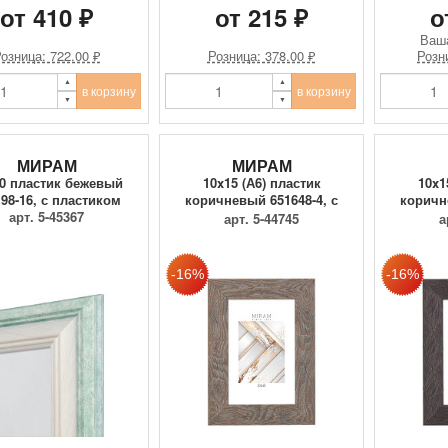
от 410 ₽
от 215 ₽
о
Ваш
озница: 722.00 ₽
Розница: 378.00 ₽
Розн
в корзину
в корзину
МИРАМ
МИРАМ
0 пластик бежевый
10x15 (А6) пластик
10x1
98-16, с пластиком
коричневый 651648-4, с
коричн
арт. 5-45367
пласти...
арт. 5-44745
а