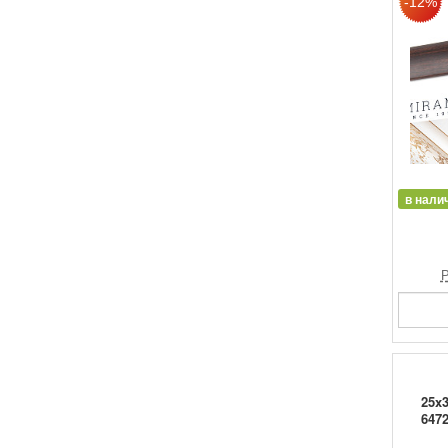
в нали
Р
25x
6472