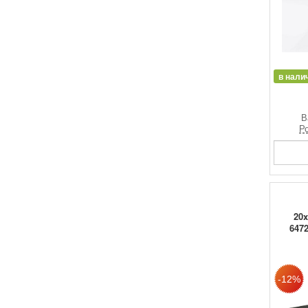
в нали
В
Ро
20
6472