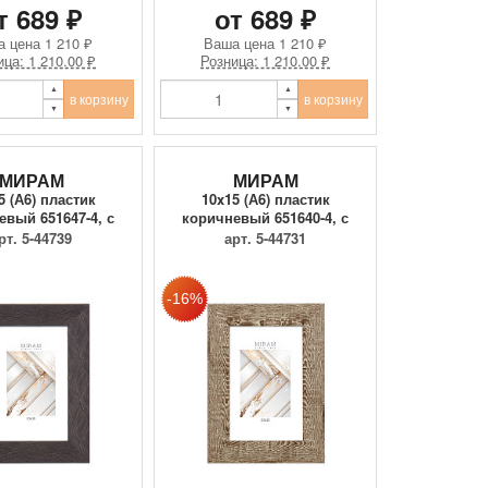
т 689 ₽
от 689 ₽
а цена
1 210 ₽
Ваша цена
1 210 ₽
ица: 1 210.00 ₽
Розница: 1 210.00 ₽
в корзину
в корзину
МИРАМ
МИРАМ
5 (А6) пластик
10x15 (А6) пластик
евый 651647-4, с
коричневый 651640-4, с
пласти...
пласти...
рт. 5-44739
арт. 5-44731