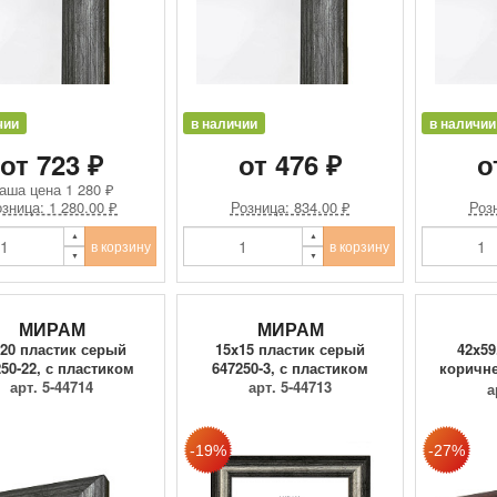
чии
в наличии
в наличии
от 723 ₽
от 476 ₽
о
аша цена
1 280 ₽
зница: 1 280.00 ₽
Розница: 834.00 ₽
Розн
в корзину
в корзину
МИРАМ
МИРАМ
x20 пластик серый
15x15 пластик серый
42x59
50-22, с пластиком
647250-3, с пластиком
коричне
арт. 5-44714
арт. 5-44713
а