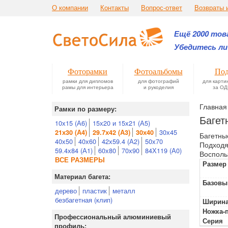
О компании
Контакты
Вопрос-ответ
Возвраты 
Ещё 2000 това
Убедитесь ли
Фоторамки
Фотоальбомы
Под
рамки для дипломов
для фотографий
для карти
рамы для интерьера
и рукоделия
за ОД
Главная
Рамки по размеру:
Баге
10х15 (А6)
15х20 и 15х21 (А5)
30х45
21х30 (А4)
29.7х42 (А3)
30х40
Багетны
40х50
40х60
42х59.4 (А2)
50х70
Подходя
59.4х84 (А1)
60х80
70х90
84Х119 (А0)
Восполь
ВСЕ РАЗМЕРЫ
Размер
Материал багета:
Базовы
дерево
пластик
металл
безбагетная (клип)
Ширина
Ножка-
Профессиональный алюминиевый
Серия
профиль: