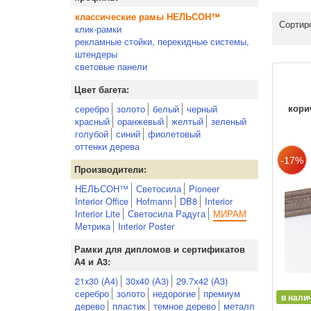
классические рамы НЕЛЬСОН™
Сортир
клик-рамки
рекламные стойки, перекидные системы,
штендеры
световые панели
Цвет багета:
кори
серебро
золото
белый
черный
красный
оранжевый
желтый
зеленый
голубой
синий
фиолетовый
оттенки дерева
Производители:
НЕЛЬСОН™
Светосила
Pioneer
Interior Office
Hofmann
DB8
Interior
Interior Lite
Светосила Радуга
МИРАМ
Метрика
Interior Poster
Рамки для дипломов и сертификатов
А4 и А3:
21x30 (А4)
30x40 (А3)
29.7х42 (А3)
серебро
золото
недорогие
премиум
в нали
дерево
пластик
темное дерево
металл