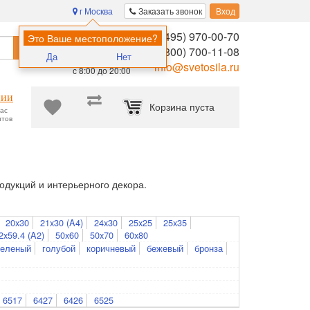
г Москва
Заказать звонок
Вход
8 (495) 970-00-70
Помощь в
Это Ваше местоположение?
Найти
выборе:
8 (800) 700-11-08
Да
Нет
Ежедневно,
info@svetosila.ru
с 8:00 до 20:00
нии
Корзина пуста
час
нтов
дукций и интерьерного декора.
20x30
21x30 (A4)
24x30
25x25
25x35
2x59.4 (A2)
50x60
50x70
60x80
зеленый
голубой
коричневый
бежевый
бронза
6517
6427
6426
6525