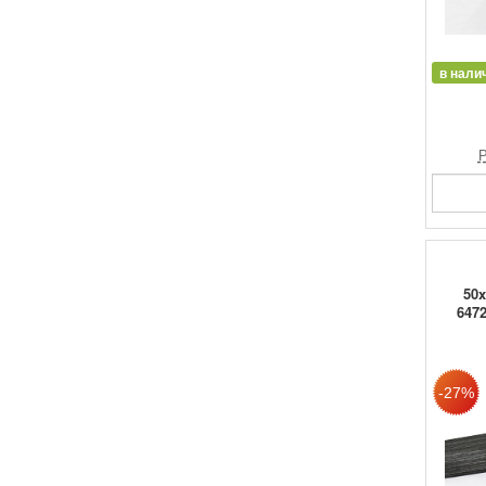
в нали
Р
50
6472