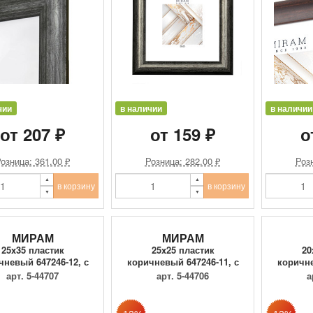
чии
в наличии
в наличии
от 207 ₽
от 159 ₽
о
озница: 361.00 ₽
Розница: 282.00 ₽
Розн
в корзину
в корзину
МИРАМ
МИРАМ
25x35 пластик
25x25 пластик
20
чневый 647246-12, с
коричневый 647246-11, с
коричне
пластиком
пластиком
арт. 5-44707
арт. 5-44706
а