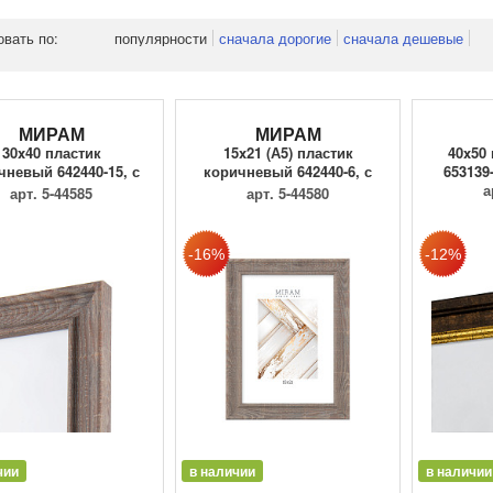
овать по:
популярности
сначала дорогие
сначала дешевые
МИРАМ
МИРАМ
30x40 пластик
15x21 (А5) пластик
40x50
чневый 642440-15, с
коричневый 642440-6, с
653139
пластиком
пласти...
а
арт. 5-44585
арт. 5-44580
чии
в наличии
в наличии