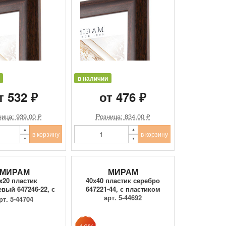
в наличии
т 532 ₽
от 476 ₽
ица: 939.00 ₽
Розница: 834.00 ₽
в корзину
в корзину
МИРАМ
МИРАМ
x20 пластик
40x40 пластик серебро
вый 647246-22, с
647221-44, с пластиком
пластиком
арт. 5-44692
рт. 5-44704