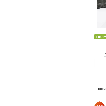
в нали
Р
кори