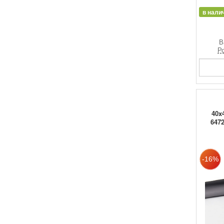
в нали
В
Ро
40x
6472