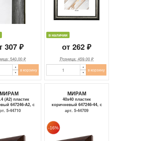
в наличии
т 307 ₽
от 262 ₽
ица: 540.00 ₽
Розница: 459.00 ₽
в корзину
в корзину
МИРАМ
МИРАМ
.4 (A2) пластик
40x40 пластик
вый 647246-A2, с
коричневый 647246-44, с
пла...
пластиком
рт. 5-44710
арт. 5-44709