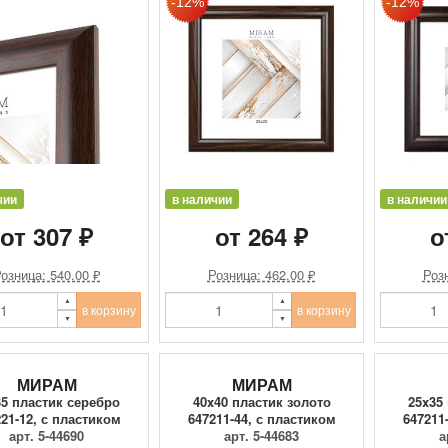
чии
в наличии
в наличии
от 307 ₽
от 264 ₽
о
озница: 540.00 ₽
Розница: 462.00 ₽
Розн
в корзину
в корзину
МИРАМ
МИРАМ
35 пластик серебро
40x40 пластик золото
25x35
21-12, с пластиком
647211-44, с пластиком
647211
арт. 5-44690
арт. 5-44683
а