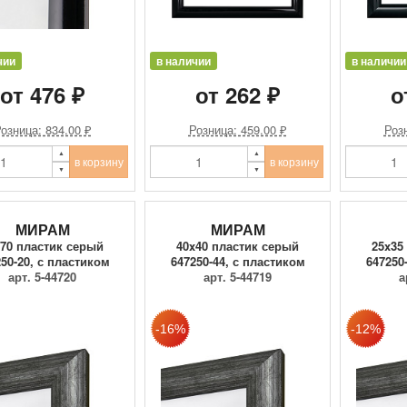
чии
в наличии
в наличии
от 476 ₽
от 262 ₽
о
озница: 834.00 ₽
Розница: 459.00 ₽
Розн
в корзину
в корзину
МИРАМ
МИРАМ
x70 пластик серый
40x40 пластик серый
25x35
50-20, с пластиком
647250-44, с пластиком
647250
арт. 5-44720
арт. 5-44719
а