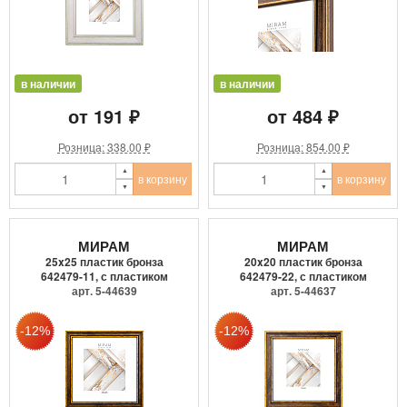
в наличии
в наличии
от 191 ₽
от 484 ₽
Розница: 338.00 ₽
Розница: 854.00 ₽
в корзину
в корзину
МИРАМ
МИРАМ
25x25 пластик бронза
20x20 пластик бронза
642479-11, с пластиком
642479-22, с пластиком
арт. 5-44639
арт. 5-44637