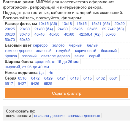
Багетные рамки МИРАМ для классического оформления
фотографий, репродукций и интерьерного декора.
Подходят для гостиных, кабинетов и галерейных экспозиций.
Воспользуйтесь, пожалуйста, фильтром:
10x15 (А6)
13x18
15x15
15x21 (А5)
20x20
Размер фото, см
20x25
20x30
21x30 (A4)
24x30
25x25
25x35
29.7x42 (A3)
30x30
30x40
40x40
40x50
40x60
42x59.4 (A2)
50x60
50x70
60x80
серебро
золото
черный
белый
Базовый цвет
темное дерево
зеленый
голубой
коричневый
бежевый
бронза
розовый
светлое дерево
венге
серый
средний, от 15 до 26 мм
Ширина багета
широкий, от 26 до 40 мм
Да
Нет
Ножка-подставка
6516
6472
6429
6424
6418
6415
6402
6531
Серия
6517
6427
6426
6525
фильтр
Сортировать по:
популярности
сначала дорогие
сначала дешевые