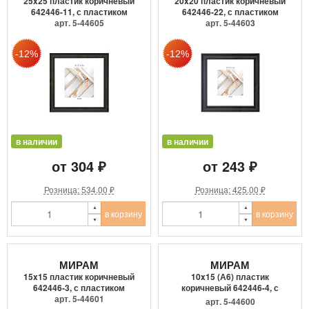
25x25 пластик коричневый
20x20 пластик коричневый
642446-11, с пластиком
642446-22, с пластиком
арт. 5-44605
арт. 5-44603
в наличии
в наличии
от 304 ₽
от 243 ₽
Розница: 534.00 ₽
Розница: 425.00 ₽
в корзину
в корзину
МИРАМ
МИРАМ
15x15 пластик коричневый
10x15 (А6) пластик
642446-3, с пластиком
коричневый 642446-4, с
арт. 5-44601
пласти...
арт. 5-44600