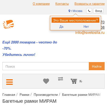
О компании
Контакты
Возвраты и гарантии
г Москва
Вход
Это Ваше местоположение?
8 (495) 970-00-70
Да
Нет
8 (800) 700-11-08
info@svetosila.ru
Ещё 2000 товаров - честно до
-70%.
Убедитесь лично!
Найти
Корзина пуста
Главная
Рамки
Производители
Багетные рамки МИРАМ
Багетные рамки МИРАМ