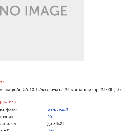
ие
м Image Art SA-10-P Аквариум на 20 магнитных стр. 23x28 (12)
ристики
ие фото:
магнитный
траниц:
20
фото, см.:
до 23x28
о А4:
Нет