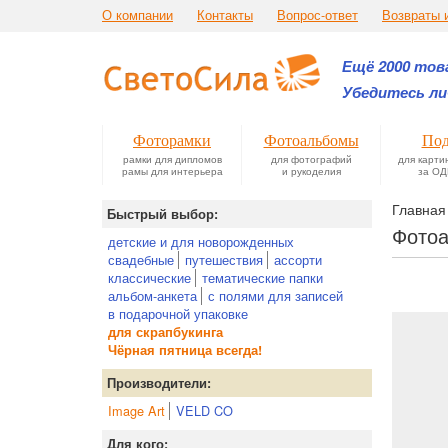
О компании
Контакты
Вопрос-ответ
Возвраты 
Ещё 2000 това
Убедитесь ли
Фоторамки
Фотоальбомы
Под
рамки для дипломов
для фотографий
для карти
рамы для интерьера
и рукоделия
за ОД
Главная
Быстрый выбор:
Фотоа
детские и для новорожденных
свадебные
путешествия
ассорти
классические
тематические папки
альбом-анкета
с полями для записей
в подарочной упаковке
для скрапбукинга
Чёрная пятница всегда!
Производители:
Image Art
VELD CO
Для кого: