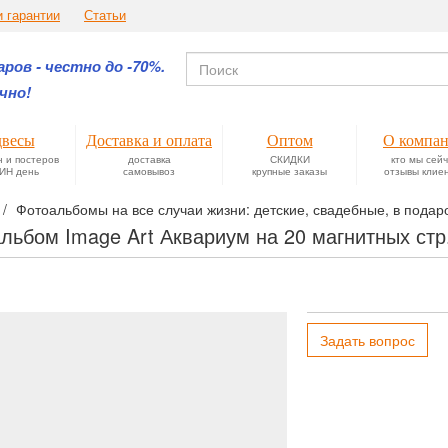
и гарантии
Статьи
ров - честно до -70%.
чно!
весы
Доставка и оплата
Оптом
О компа
н и постеров
доставка
СКИДКИ
кто мы сей
ИН день
самовывоз
крупные заказы
отзывы клие
Фотоальбомы на все случаи жизни: детские, свадебные, в подаро
льбом Image Art Аквариум на 20 магнитных стр
Задать вопрос