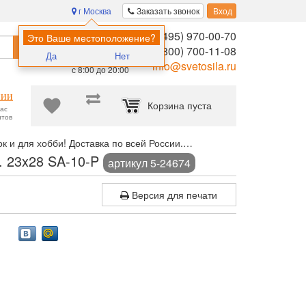
г Москва
Заказать звонок
Вход
8 (495) 970-00-70
Помощь в
Это Ваше местоположение?
Найти
выборе:
8 (800) 700-11-08
Да
Нет
Ежедневно,
info@svetosila.ru
с 8:00 до 20:00
нии
Корзина пуста
час
нтов
к и для хобби! Доставка по всей России.
Производители
Фотоа
. 23x28 SA-10-P
артикул 5-24674
Версия для печати