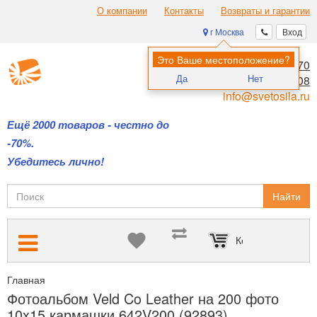
О компании
Контакты
Возвраты и гарантии
г Москва
Вход
Это Ваше местоположение?
8 (495) 970-00-70
Да
Нет
8 (800) 700-11-08
info@svetosila.ru
Ещё 2000 товаров - честно до
-70%.
Убедитесь лично!
Найти
Корзина пуста
Главная
Фотоальбомы на все случаи жизни: детские, свадебные,
Фотоальбом Veld Co Leather на 200 фото
10x15 кармашки 642V200 (92893)