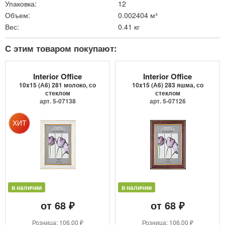
Упаковка:
12
Объем:
0.002404 м³
Вес:
0.41 кг
С этим товаром покупают:
Interior Office
Interior Office
10x15 (А6) 281 молоко, со
10x15 (А6) 283 яшма, со
стеклом
стеклом
арт. 5-07138
арт. 5-07126
в наличии
в наличии
от 68 ₽
от 68 ₽
Розница: 106.00 ₽
Розница: 106.00 ₽