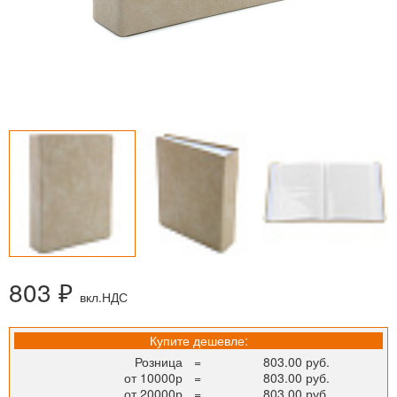
803 ₽
вкл.НДС
Купите дешевле:
Розница
=
803.00 руб.
от 10000р
=
803.00 руб.
от 20000р
=
803.00 руб.