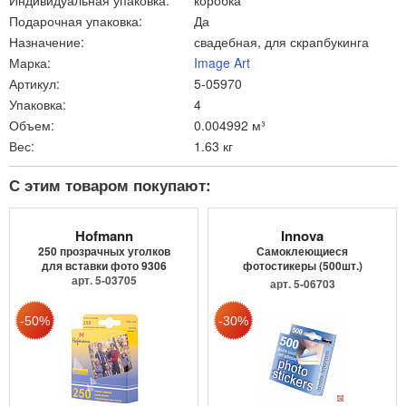
Индивидуальная упаковка:
коробка
Подарочная упаковка:
Да
Назначение:
свадебная, для скрапбукинга
Марка:
Image Art
Артикул:
5-05970
Упаковка:
4
Объем:
0.004992 м³
Вес:
1.63 кг
С этим товаром покупают:
Hofmann
Innova
250 прозрачных уголков
Самоклеющиеся
для вставки фото 9306
фотостикеры (500шт.)
арт. 5-03705
Q01121
арт. 5-06703