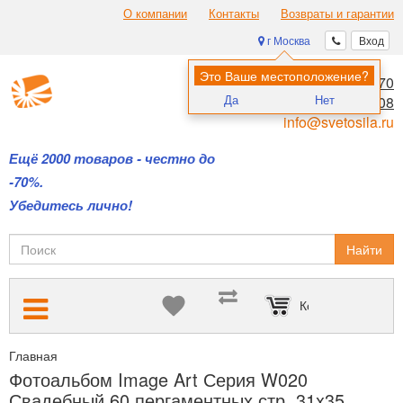
О компании
Контакты
Возвраты и гарантии
г Москва
Вход
Это Ваше местоположение?
8 (495) 970-00-70
Да
Нет
8 (800) 700-11-08
info@svetosila.ru
Ещё 2000 товаров - честно до
-70%.
Убедитесь лично!
Найти
Корзина пуста
Главная
Фотоальбомы на все случаи жизни: детские, свадебные,
Фотоальбом Image Art Серия W020
Свадебный 60 пергаментных стр. 31x35...