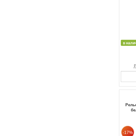
в нали
Р
Рельс
бе