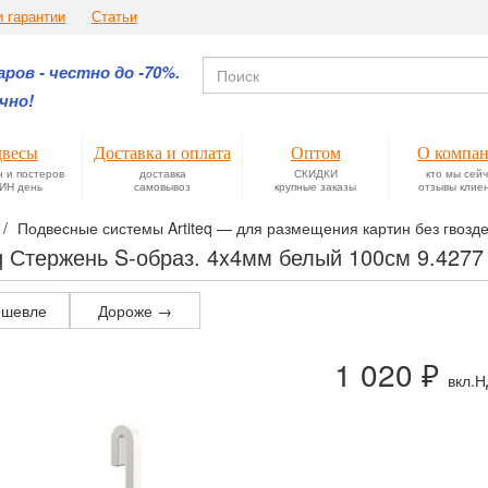
и гарантии
Статьи
ров - честно до -70%.
чно!
весы
Доставка и оплата
Оптом
О компа
н и постеров
доставка
СКИДКИ
кто мы сей
ИН день
самовывоз
крупные заказы
отзывы клие
Подвесные системы Artiteq — для размещения картин без гвозде
eq Стержень S-образ. 4x4мм белый 100см 9.427
шевле
Дороже →
1 020 ₽
вкл.