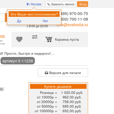
г Москва
Заказать звонок
Вход
8 (495) 970-00-70
Помощь в
Это Ваше местоположение?
Найти
выборе:
8 (800) 700-11-08
Да
Нет
Ежедневно,
info@svetosila.ru
с 8:00 до 20:00
нии
Корзина пуста
час
нтов
й! Просто, быстро и недорого!
Система Классик (настенная)
Ун
7
артикул 5-11238
Версия для печати
Купите дешевле:
НДС
Розница
=
1 020.00 руб.
от 10000р
=
962.00 руб.
от 20000р
=
756.00 руб.
от 50000р
=
685.00 руб.
от 100000р
=
652.00 руб.