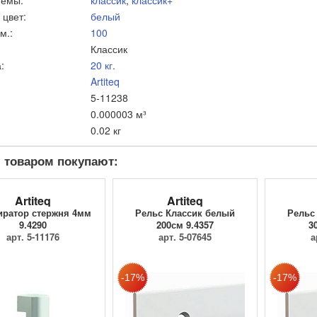
 цвет:
белый
м.:
100
Классик
:
20 кг.
Artiteq
5-11238
0.000003 м³
0.02 кг
 товаром покупают:
Artiteq
Artiteq
иратор стержня 4мм
Рельс Классик белый
Рельс
9.4290
200см 9.4357
3
арт. 5-11176
арт. 5-07645
а