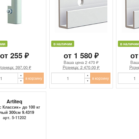
чии
в наличии
в наличии
от 255 ₽
от 1 580 ₽
от
Ваша цена
2 470 ₽
Ваш
озница: 397.00 ₽
Розница: 2 470.00 ₽
Розн
в корзину
в корзину
Artiteq
 Классик+ до 100 кг
лый 300см 9.4319
арт. 5-11202