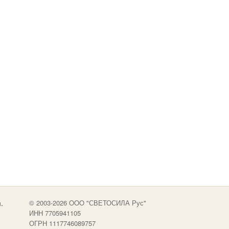
.
© 2003-2026 OOO "СВЕТОСИЛА Рус"
ИНН 7705941105
ОГРН 1117746089757