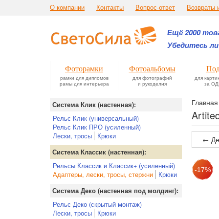
О компании
Контакты
Вопрос-ответ
Возвраты 
Ещё 2000 това
Убедитесь ли
Фоторамки
Фотоальбомы
Под
рамки для дипломов
для фотографий
для карти
рамы для интерьера
и рукоделия
за ОД
Главная
Система Клик (настенная):
Artit
Рельс Клик (универсальный)
Рельс Клик ПРО (усиленный)
Лески, тросы
Крюки
← Де
Система Классик (настенная):
Рельсы Классик и Классик+ (усиленный)
Адаптеры, лески, тросы, стержни
Крюки
Система Деко (настенная под молдинг):
Рельс Деко (скрытый монтаж)
Лески, тросы
Крюки