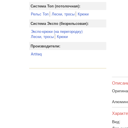
Система Топ (потолочная):
Рельс Топ
Лески, тросы
Крюки
Система Экспо (безрельсовая):
Экспо-крюки (на перегородку)
Лески, тросы
Крюки
Производители:
Artiteq
Описан
Оригина
Алюмини
Характе
Вид:
Для сис