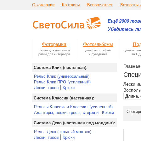
О компании
Контакты
Вопрос-ответ
Возвраты 
Ещё 2000 това
Убедитесь ли
Фоторамки
Фотоальбомы
Под
рамки для дипломов
для фотографий
для карти
рамы для интерьера
и рукоделия
за ОД
Главная
Система Клик (настенная):
Специ
Рельс Клик (универсальный)
Рельс Клик ПРО (усиленный)
Лески и
Лески, тросы
Крюки
Восполь
Длина, 
Система Классик (настенная):
Рельсы Классик и Классик+ (усиленный)
Сортир
Адаптеры, лески, тросы, стержни
Крюки
Система Деко (настенная под молдинг):
Рельс Деко (скрытый монтаж)
Лески, тросы
Крюки