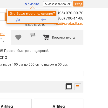
г Москва
Заказать звонок
Вход
8 (495) 970-00-70
Помощь в
Это Ваше местоположение?
Найти
выборе:
8 (800) 700-11-08
Да
Нет
Ежедневно,
info@svetosila.ru
с 8:00 до 20:00
нии
Корзина пуста
час
нтов
й! Просто, быстро и недорого!
Система Экспо (безрельсовая)
спо
их от 100 см до 300 см, с шагом в 50 см.
Artiteq
Artiteq