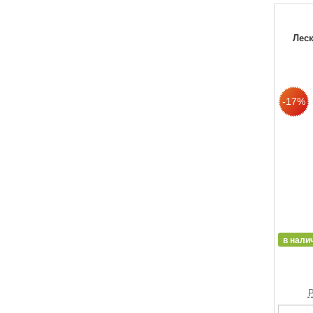
Леск
в нали
Р