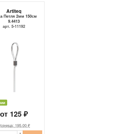
Artiteq
а Петля 2мм 150см
9.4413
арт. 5-11192
чии
от 125 ₽
озница: 195.00 ₽