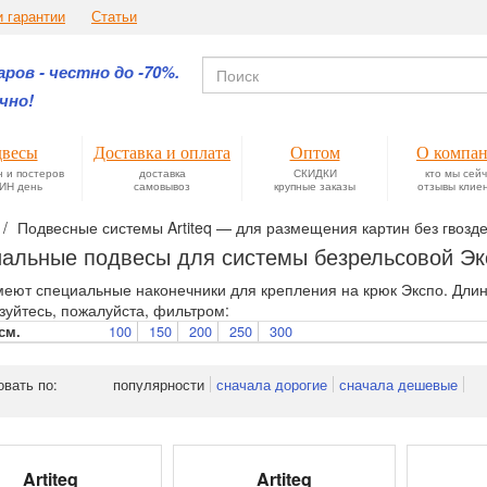
и гарантии
Статьи
ров - честно до -70%.
чно!
весы
Доставка и оплата
Оптом
О компа
н и постеров
доставка
СКИДКИ
кто мы сей
ИН день
самовывоз
крупные заказы
отзывы клие
Подвесные системы Artiteq — для размещения картин без гвозде
альные подвесы для системы безрельсовой Эк
меют специальные наконечники для крепления на крюк Экспо. Длина 
зуйтесь, пожалуйста, фильтром:
100
150
200
250
300
см.
овать по:
популярности
сначала дорогие
сначала дешевые
Artiteq
Artiteq