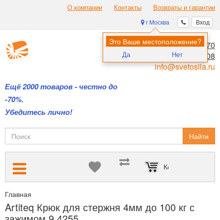
О компании
Контакты
Возвраты и гарантии
г Москва
Вход
Это Ваше местоположение?
8 (495) 970-00-70
Да
Нет
8 (800) 700-11-08
info@svetosila.ru
Ещё 2000 товаров - честно до
-70%.
Убедитесь лично!
Найти
Корзина пуста
Главная
Подвесные системы Artiteq — для размещения картин б
Artiteq Крюк для стержня 4мм до 100 кг с
зажимом 9.4255