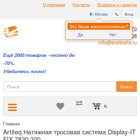
О компании
Контакты
Возвраты и гарантии
г Москва
Вход
Это Ваше местоположение?
8 (495) 970-00-70
Да
Нет
8 (800) 700-11-08
info@svetosila.ru
Ещё 2000 товаров - честно до
-70%.
Убедитесь лично!
Найти
Корзина пуста
Главная
Подвесные системы Artiteq — для размещения картин б
Artiteq Натяжная тросовая система Display-IT
FIX 7820.300