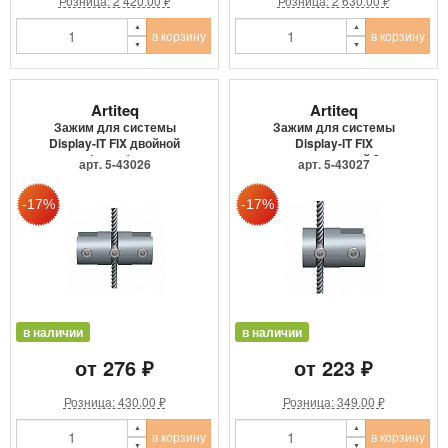
Розница: 2 420.00 ₽
Розница: 2 630.00 ₽
в корзину
в корзину
Artiteq
Artiteq
Зажим для системы
Зажим для системы
Display-IT FIX двойной
Display-IT FIX
(центр)...
односторонний 2...
арт. 5-43026
арт. 5-43027
в наличии
в наличии
от 276 ₽
от 223 ₽
Розница: 430.00 ₽
Розница: 349.00 ₽
в корзину
в корзину