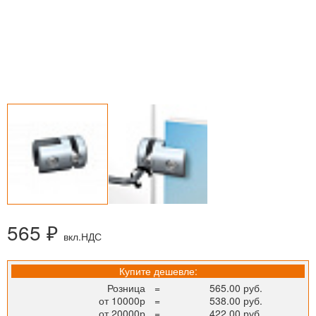
565 ₽
вкл.НДС
Купите дешевле:
Розница
=
565.00 руб.
от 10000р
=
538.00 руб.
от 20000р
=
422.00 руб.