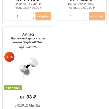
Ваша цена
2 420 ₽
Ваша цена
2 630 ₽
Розница: 2 420.00 ₽
Розница: 2 630.00 ₽
в корзину
в корзину
Artiteq
Настенный держатель-
зажим Display-IT Solo
7805.0...
арт. 5-43025
в наличии
от 93 ₽
Розница: 144.00 ₽