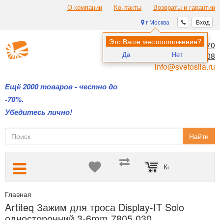
О компании
Контакты
Возвраты и гарантии
г Москва
Вход
Это Ваше местоположение?
8 (495) 970-00-70
Да
Нет
8 (800) 700-11-08
info@svetosila.ru
Ещё 2000 товаров - честно до
-70%.
Убедитесь лично!
Найти
Корзина пуста
Главная
Подвесные системы Artiteq — для размещения картин б
Artiteq Зажим для троса Display-IT Solo
односторонний 3-6mm 7805.030