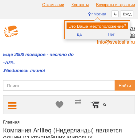
О компании
Контакты
Возвраты и гарантии
г Москва
Вход
Это Ваше местоположение?
8 (495) 970-00-70
Да
Нет
8 (800) 700-11-08
info@svetosila.ru
Ещё 2000 товаров - честно до
-70%.
Убедитесь лично!
Найти
Корзина пуста
Главная
Подвесные системы Artiteq — для размещения картин б
Компания Artiteq (Нидерланды) является
одним из крупнейших мировых...