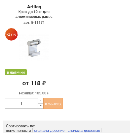
Artiteq
Крюк до 10 кг для
алюминиевых рам, с
механически...
арт. 5-11171
в наличии
от 118 ₽
Розница: 185.00 ₽
в корзину
Сортировать по:
популярности
сначала дорогие
сначала дешевые