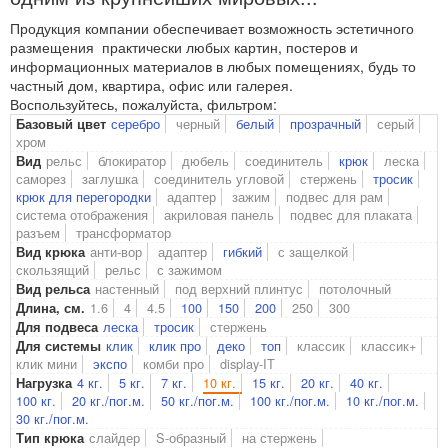
Продукция компании обеспечивает возможность эстетичного
размещения практически любых картин, постеров и
информационных материалов в любых помещениях, будь то
частный дом, квартира, офис или галерея.
Воспользуйтесь, пожалуйста, фильтром:
серебро
черный
белый
прозрачный
серый
Базовый цвет
хром
рельс
блокиратор
дюбель
соединитель
крюк
леска
Вид
саморез
заглушка
соединитель угловой
стержень
тросик
крюк для перегородки
адаптер
зажим
подвес для рам
система отображения
акриловая панель
подвес для плаката
разъем
трансформатор
анти-вор
адаптер
гибкий
с защелкой
Вид крюка
скользящий
рельс
с зажимом
настенный
под верхний плинтус
потолочный
Вид рельса
1.6
4
4.5
100
150
200
250
300
Длина, см.
леска
тросик
стержень
Для подвеса
клик
клик про
деко
топ
классик
классик+
Для системы
клик мини
экспо
комби про
display-IT
4 кг.
5 кг.
7 кг.
10 кг.
15 кг.
20 кг.
40 кг.
Нагрузка
100 кг.
20 кг./пог.м.
50 кг./пог.м.
100 кг./пог.м.
10 кг./пог.м.
30 кг./пог.м.
слайдер
S-образный
на стержень
Тип крюка