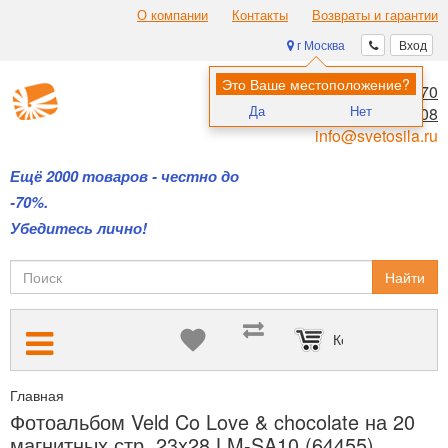
О компании
Контакты
Возвраты и гарантии
г Москва
Вход
Это Ваше местоположение?
8 (495) 970-00-70
Да
Нет
8 (800) 700-11-08
info@svetosila.ru
Ещё 2000 товаров - честно до
-70%.
Убедитесь лично!
Найти
Корзина пуста
Главная
Фотоальбомы на все случаи жизни: детские, свадебные,
Фотоальбом Veld Co Love & chocolate на 20
магнитных стр. 23x28 LM-SA10 (64455)