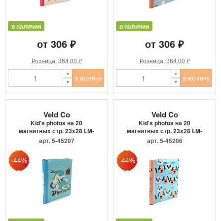
в наличии
в наличии
от 306 ₽
от 306 ₽
Розница: 364.00 ₽
Розница: 364.00 ₽
в корзину
в корзину
Veld Co
Veld Co
Kid's photos на 20
Kid's photos на 20
магнитных стр. 23x28 LM-
магнитных стр. 23x28 LM-
SA10 ...
SA10 ...
арт. 5-45207
арт. 5-45206