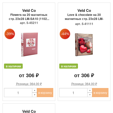
Veld Co
Veld Co
Flowers на 20 магнитных
Love & chocolate на 20
стр. 23x28 LM-SA10 (1102...
магнитных стр. 23x28 LM-
арт. 5-45211
S...
арт. 5-41111
в наличии
в наличии
от 306 ₽
от 306 ₽
Розница: 364.00 ₽
Розница: 364.00 ₽
в корзину
в корзину
Veld Co