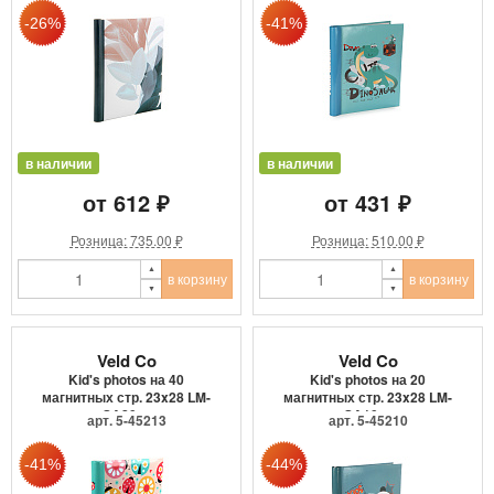
в наличии
в наличии
от 612 ₽
от 431 ₽
Розница: 735.00 ₽
Розница: 510.00 ₽
в корзину
в корзину
Veld Co
Veld Co
Kid's photos на 40
Kid's photos на 20
магнитных стр. 23x28 LM-
магнитных стр. 23x28 LM-
SA20 ...
SA10 ...
арт. 5-45213
арт. 5-45210