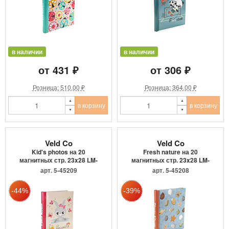
в наличии
в наличии
от 431 ₽
от 306 ₽
Розница: 510.00 ₽
Розница: 364.00 ₽
в корзину
в корзину
Veld Co
Veld Co
Kid's photos на 20
Fresh nature на 20
магнитных стр. 23x28 LM-
магнитных стр. 23x28 LM-
SA10 ...
SA10 ...
арт. 5-45209
арт. 5-45208