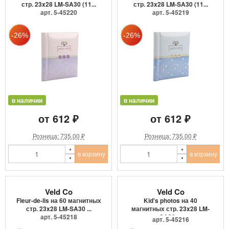
стр. 23x28 LM-SA30 (11...
стр. 23x28 LM-SA30 (11...
арт. 5-45220
арт. 5-45219
в наличии
в наличии
от 612 ₽
от 612 ₽
Розница: 735.00 ₽
Розница: 735.00 ₽
в корзину
в корзину
Veld Co
Veld Co
Fleur-de-lis на 60 магнитных
Kid's photos на 40
стр. 23x28 LM-SA30 ...
магнитных стр. 23x28 LM-
арт. 5-45218
SA20 ...
арт. 5-45216