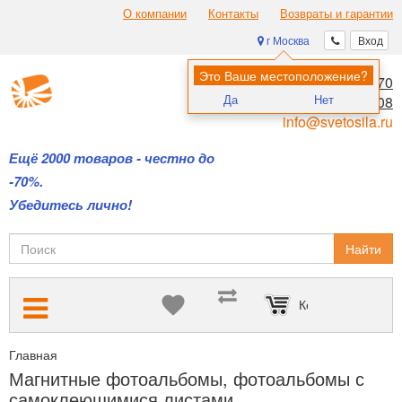
О компании
Контакты
Возвраты и гарантии
г Москва
Вход
Это Ваше местоположение?
8 (495) 970-00-70
Да
Нет
8 (800) 700-11-08
info@svetosila.ru
Ещё 2000 товаров - честно до
-70%.
Убедитесь лично!
Найти
Корзина пуста
Главная
Фотоальбомы на все случаи жизни: детские, свадебные,
Магнитные фотоальбомы, фотоальбомы с
самоклеющимися листами