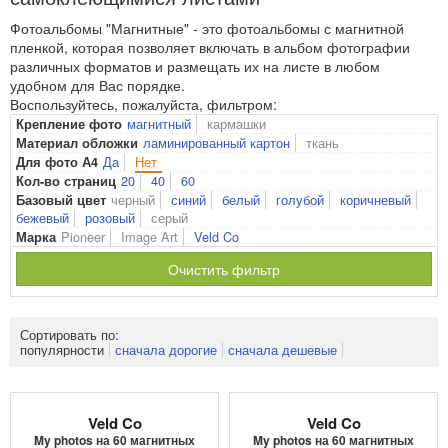
Фотоальбомы "Магнитные" - это фотоальбомы с магнитной
пленкой, которая позволяет включать в альбом фотографии
различных форматов и размещать их на листе в любом
удобном для Вас порядке.
Воспользуйтесь, пожалуйста, фильтром:
магнитный
кармашки
Крепление фото
ламинированный картон
ткань
Материал обложки
Да
Нет
Для фото А4
20
40
60
Кол-во страниц
черный
синий
белый
голубой
коричневый
Базовый цвет
бежевый
розовый
серый
Pioneer
Image Art
Veld Co
Марка
Очистить фильтр
Сортировать по:
популярности
сначала дорогие
сначала дешевые
Veld Co
Veld Co
My photos на 60 магнитных
My photos на 60 магнитных