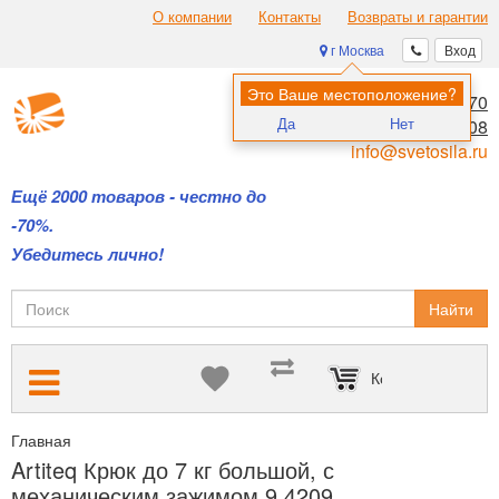
О компании
Контакты
Возвраты и гарантии
г Москва
Вход
Это Ваше местоположение?
8 (495) 970-00-70
Да
Нет
8 (800) 700-11-08
info@svetosila.ru
Ещё 2000 товаров - честно до
-70%.
Убедитесь лично!
Найти
Корзина пуста
Главная
Подвесные системы Artiteq — для размещения картин б
Artiteq Крюк до 7 кг большой, с
механическим зажимом 9.4209