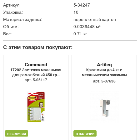
Артикул:
5-34247
Упаковка:
10
Материал задника:
переплетный картон
Объем:
0.0036448 м³
Вес:
0.71 кг
С этим товаром покупают:
Command
Artiteq
17202 Застежка маленькая
Крюк мини до 4 кг с
для рамок белый 450 гр...
механическим зажимом
арт. 5-05117
9.4205
арт. 5-07638
в наличии
в наличии