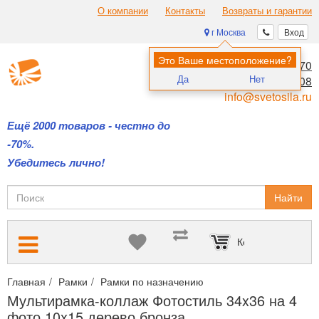
О компании
Контакты
Возвраты и гарантии
г Москва
Вход
Это Ваше местоположение?
8 (495) 970-00-70
Да
Нет
8 (800) 700-11-08
info@svetosila.ru
Ещё 2000 товаров - честно до
-70%.
Убедитесь лично!
Найти
Корзина пуста
Главная
Рамки
Рамки по назначению
Интерьерные рамки с
Мультирамка-коллаж Фотостиль 34x36 на 4
фото 10x15 дерево бронза