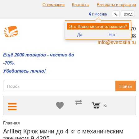
О компании
Контакты
Возвраты и гарантии
г Москва
Вход
Это Ваше местоположение?
8 (495) 970-00-70
Да
Нет
8 (800) 700-11-08
info@svetosila.ru
Ещё 2000 товаров - честно до
-70%.
Убедитесь лично!
Найти
Корзина пуста
Главная
Подвесные системы Artiteq — для размещения картин б
Artiteq Крюк мини до 4 кг с механическим
зажимом 9.4205