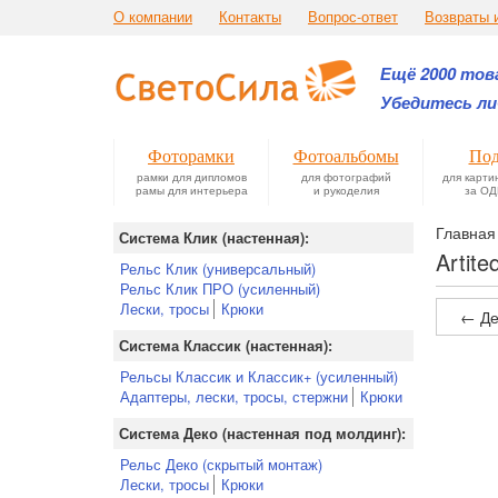
О компании
Контакты
Вопрос-ответ
Возвраты 
Ещё 2000 това
Убедитесь ли
Фоторамки
Фотоальбомы
Под
рамки для дипломов
для фотографий
для карти
рамы для интерьера
и рукоделия
за ОД
Главная
Система Клик (настенная):
Artit
Рельс Клик (универсальный)
Рельс Клик ПРО (усиленный)
Лески, тросы
Крюки
← Де
Система Классик (настенная):
Рельсы Классик и Классик+ (усиленный)
Адаптеры, лески, тросы, стержни
Крюки
Система Деко (настенная под молдинг):
Рельс Деко (скрытый монтаж)
Лески, тросы
Крюки