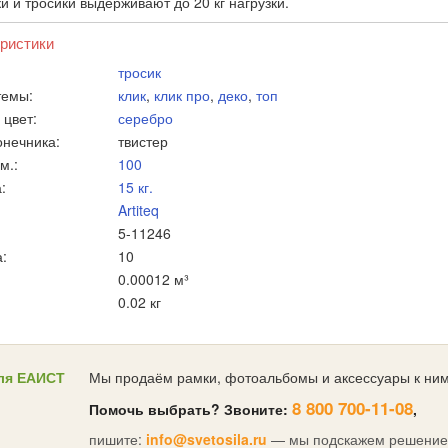
и и тросики выдерживают до 20 кг нагрузки.
ристики
тросик
темы:
клик
,
клик про
,
деко
,
топ
 цвет:
серебро
онечника:
твистер
м.:
100
:
15 кг.
Artiteq
5-11246
:
10
0.00012 м³
0.02 кг
ля ЕАИСТ
Мы продаём рамки, фотоальбомы и аксессуары к ним
8 800 700-11-08
Помочь выбрать? Звоните:
,
пишите:
info@svetosila.ru
— мы подскажем решение