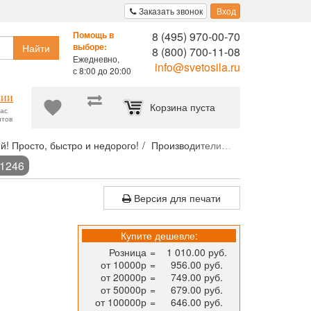
Заказать звонок
Вход
8 (495) 970-00-70
Помощь в
Найти
выборе:
8 (800) 700-11-08
Ежедневно,
info@svetosila.ru
с 8:00 до 20:00
нии
Корзина пуста
час
нтов
й! Просто, быстро и недорого!
Производители
Компания Artite
11246
Версия для печати
Купите дешевле:
Розница
=
1 010.00 руб.
от 10000р
=
956.00 руб.
от 20000р
=
749.00 руб.
от 50000р
=
679.00 руб.
от 100000р
=
646.00 руб.