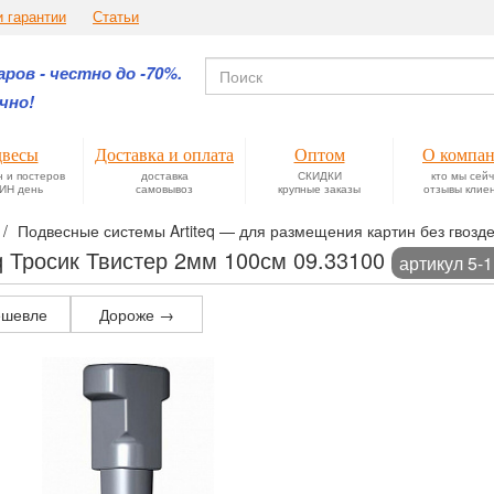
и гарантии
Статьи
ров - честно до -70%.
чно!
весы
Доставка и оплата
Оптом
О компа
н и постеров
доставка
СКИДКИ
кто мы сей
ИН день
самовывоз
крупные заказы
отзывы клие
Подвесные системы Artiteq — для размещения картин без гвозде
eq Тросик Твистер 2мм 100см 09.33100
артикул 5-
шевле
Дороже →