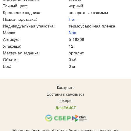
Точный цвет:
черный
Крепление задника:
поворотные зажимы
Ножка-подставка:
Нет
Индивидуальная упаковка:
термоусадочная пленка
Марка:
Nnm
Артикул:
5-16206
Упаковка:
12
Материал задника:
оргалит
Объем:
0 м³
Вес:
0 кг
Как купить
Доставка и самовывоз
Скидки
Для ЕАИСТ
Мы продаём рамки, фотоальбомы и аксессуары к ним.