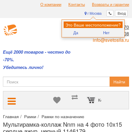
О компании
Контакты
Возвраты и гарантии
г Москва
Вход
Это Ваше местоположение?
8 (495) 970-00-70
Да
Нет
8 (800) 700-11-08
info@svetosila.ru
Ещё 2000 товаров - честно до
-70%.
Убедитесь лично!
Найти
Корзина пуста
Главная
Рамки
Рамки по назначению
Интерьерные рамки с
Мультирамка-коллаж Nnm на 4 фото 10x15
сердце ажур, черный 1146179