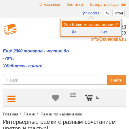
О компании
Контакты
Возвраты и гарантии
г Москва
Вход
Это Ваше местоположение?
8 (495) 970-00-70
Да
Нет
8 (800) 700-11-08
info@svetosila.ru
Ещё 2000 товаров - честно до
-70%.
Убедитесь лично!
Найти
Корзина пуста
Главная
Рамки
Рамки по назначению
Интерьерные рамки с
Интерьерные рамки с разным сочетанием
цветов и фактур!