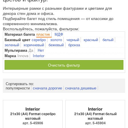
Интерьерные рамки с разными фактурами и цветами для
декора стен дома и офиса.
Подбирайте багет под стиль помещения — от классики до
современного минимализма.
Воспользуйтесь, пожалуйста, фильтром:
пластик
МДФ
Материал багета
серебро
золото
черный
красный
белый
Базовый цвет
зеленый
коричневый
бежевый
бронза
Да
Нет
Мультирама
Innova
Interior
Марка
Очистить фильтр
Сортировать по:
популярности
сначала дорогие
сначала дешевые
Interior
Interior
21x30 (A4) Format серебро
21x30 (A4) Format белый
матовый
матовый
арт. 5-45906
арт. 5-45904