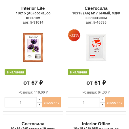
Interior Lite
Светосила
10x15 (А6) сосна, со
10x15 (А6) М17 белый, МДФ
стеклом
с пластиком
арт. 5-31014
арт. 5-45535
в наличии
в наличии
от 67 ₽
от 61 ₽
Розница: 119.00 ₽
Розница: 64.00 ₽
в корзину
в корзину
Светосила
Interior Office
10x15 (А6) сосна с19 орех,
10x15 (А6) 985 малахит, со