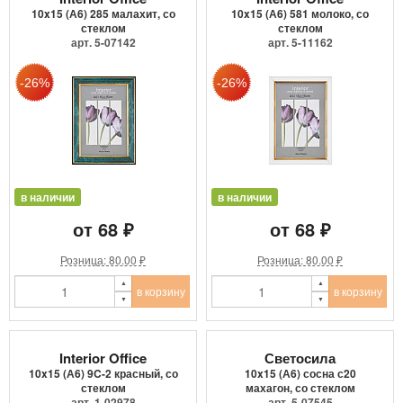
10x15 (А6) 285 малахит, со
10x15 (А6) 581 молоко, со
стеклом
стеклом
арт. 5-07142
арт. 5-11162
в наличии
в наличии
от 68 ₽
от 68 ₽
Розница: 80.00 ₽
Розница: 80.00 ₽
в корзину
в корзину
Interior Office
Светосила
10x15 (А6) 9C-2 красный, со
10x15 (А6) сосна с20
стеклом
махагон, со стеклом
арт. 1-02978
арт. 5-07545