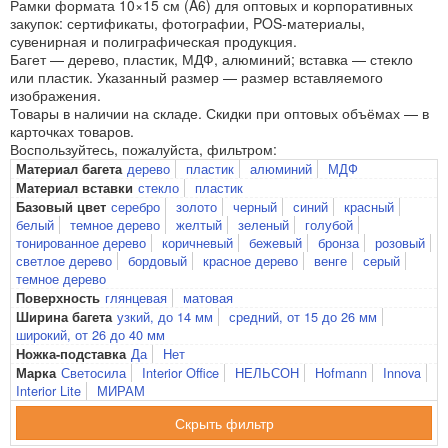
Рамки формата 10×15 см (A6) для оптовых и корпоративных
закупок: сертификаты, фотографии, POS-материалы,
сувенирная и полиграфическая продукция.
Багет — дерево, пластик, МДФ, алюминий; вставка — стекло
или пластик. Указанный размер — размер вставляемого
изображения.
Товары в наличии на складе. Скидки при оптовых объёмах — в
карточках товаров.
Воспользуйтесь, пожалуйста, фильтром:
дерево
пластик
алюминий
МДФ
Материал багета
стекло
пластик
Материал вставки
серебро
золото
черный
синий
красный
Базовый цвет
белый
темное дерево
желтый
зеленый
голубой
тонированное дерево
коричневый
бежевый
бронза
розовый
светлое дерево
бордовый
красное дерево
венге
серый
темное дерево
глянцевая
матовая
Поверхность
узкий, до 14 мм
средний, от 15 до 26 мм
Ширина багета
широкий, от 26 до 40 мм
Да
Нет
Ножка-подставка
Светосила
Interior Office
НЕЛЬСОН
Hofmann
Innova
Марка
Interior Lite
МИРАМ
фильтр