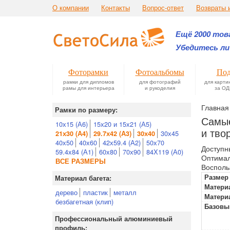
О компании
Контакты
Вопрос-ответ
Возвраты 
Ещё 2000 това
Убедитесь ли
Фоторамки
Фотоальбомы
Под
рамки для дипломов
для фотографий
для карти
рамы для интерьера
и рукоделия
за ОД
Главная
Рамки по размеру:
Самые
10х15 (А6)
15х20 и 15х21 (А5)
и тво
30х45
21х30 (А4)
29.7х42 (А3)
30х40
40х50
40х60
42х59.4 (А2)
50х70
Доступн
59.4х84 (А1)
60х80
70х90
84Х119 (А0)
Оптимал
ВСЕ РАЗМЕРЫ
Восполь
Размер
Материал багета:
Материа
дерево
пластик
металл
Матери
безбагетная (клип)
Базовы
Профессиональный алюминиевый
профиль: