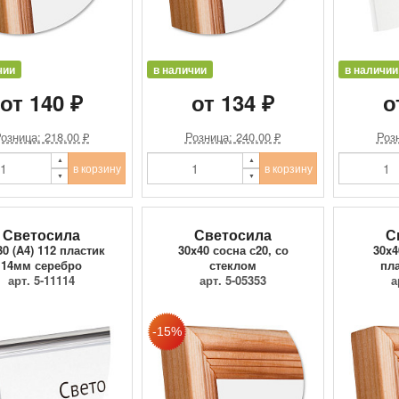
чии
в наличии
в наличии
от 140 ₽
от 134 ₽
о
озница: 218.00 ₽
Розница: 240.00 ₽
Розн
в корзину
в корзину
Светосила
Светосила
С
30 (A4) 112 пластик
30x40 сосна с20, со
30x4
14мм серебро
стеклом
пл
арт. 5-11114
арт. 5-05353
а