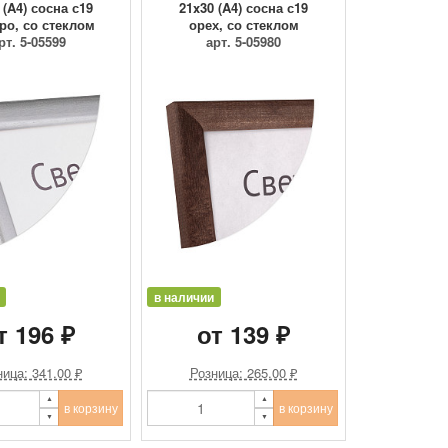
 (A4) сосна с19
21x30 (A4) сосна с19
ро, со стеклом
орех, со стеклом
рт. 5-05599
арт. 5-05980
в наличии
т 196 ₽
от 139 ₽
ица: 341.00 ₽
Розница: 265.00 ₽
в корзину
в корзину