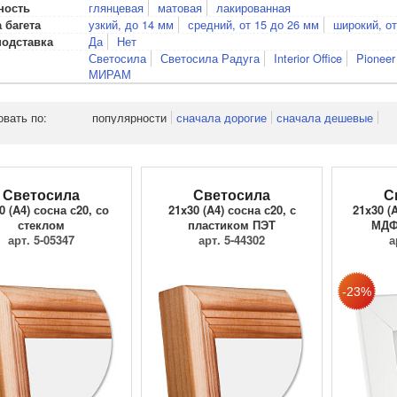
глянцевая
матовая
лакированная
ность
узкий, до 14 мм
средний, от 15 до 26 мм
широкий, от
 багета
Да
Нет
подставка
Светосила
Светосила Радуга
Interior Office
Pioneer
МИРАМ
овать по:
популярности
сначала дорогие
сначала дешевые
Светосила
Светосила
С
0 (A4) сосна с20, со
21x30 (A4) сосна с20, с
21x30 (
стеклом
пластиком ПЭТ
МДФ
арт. 5-05347
арт. 5-44302
а