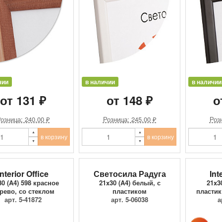
чии
в наличии
в наличии
от 131 ₽
от 148 ₽
о
озница: 240.00 ₽
Розница: 245.00 ₽
Розн
в корзину
в корзину
Interior Office
Светосила Радуга
Int
30 (A4) 598 красное
21x30 (A4) белый, с
21x3
рево, со стеклом
пластиком
пластик
арт. 5-41872
арт. 5-06038
а