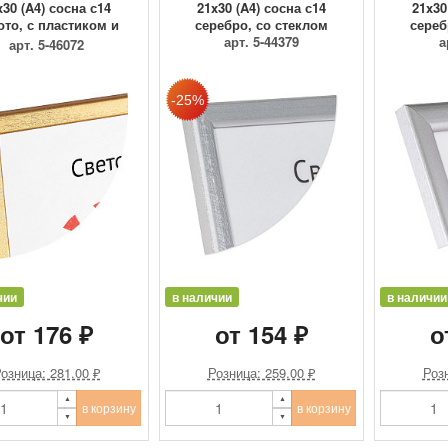
x30 (A4) сосна с14
21x30 (A4) сосна с14
21x30
ото, с пластиком и
серебро, со стеклом
сереб
ДВП
арт. 5-44379
а
арт. 5-46072
чии
в наличии
в наличии
от 176 ₽
от 154 ₽
о
озница: 281.00 ₽
Розница: 259.00 ₽
Розн
в корзину
в корзину