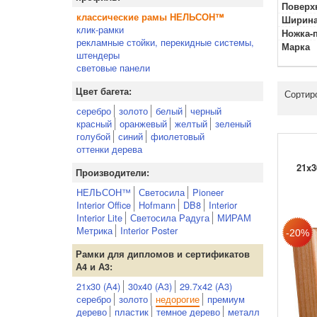
Поверх
классические рамы НЕЛЬСОН™
Ширина
клик-рамки
Ножка-
рекламные стойки, перекидные системы,
Марка
штендеры
световые панели
Цвет багета:
Сортир
серебро
золото
белый
черный
красный
оранжевый
желтый
зеленый
голубой
синий
фиолетовый
оттенки дерева
21x3
Производители:
НЕЛЬСОН™
Светосила
Pioneer
Interior Office
Hofmann
DB8
Interior
Interior Lite
Светосила Радуга
МИРАМ
Метрика
Interior Poster
Рамки для дипломов и сертификатов
А4 и А3:
21x30 (А4)
30x40 (А3)
29.7х42 (А3)
серебро
золото
недорогие
премиум
дерево
пластик
темное дерево
металл