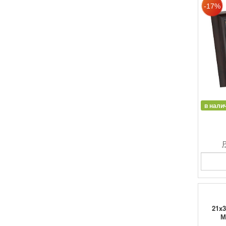
в нали
Р
21x3
М