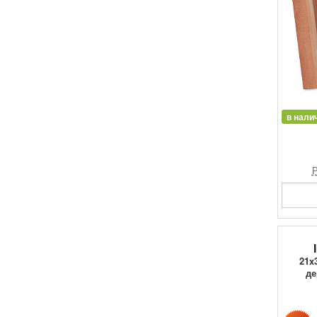
в нали
Р
21x
де