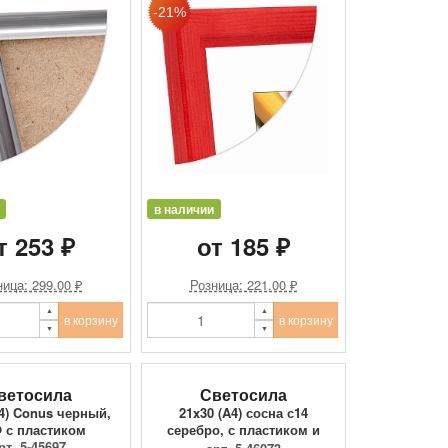
в наличии
т 253 ₽
от 185 ₽
ица: 299.00 ₽
Розница: 221.00 ₽
в корзину
в корзину
ветосила
Светосила
A4) Conus черный,
21x30 (A4) сосна с14
 с пластиком
серебро, с пластиком и
рт. 5-45697
ДВП