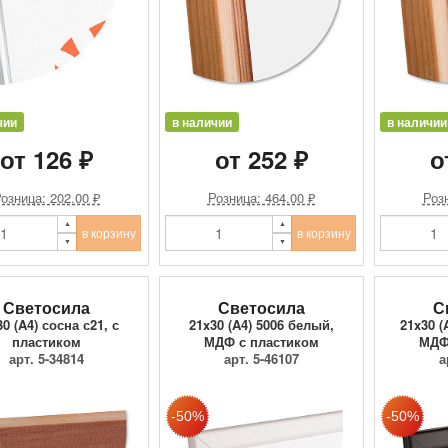
чии
в наличии
в наличии
от 126 ₽
от 252 ₽
о
озница: 202.00 ₽
Розница: 464.00 ₽
Розн
в корзину
в корзину
Светосила
Светосила
С
0 (A4) сосна с21, с
21x30 (A4) 5006 белый,
21x30 (
пластиком
МДФ с пластиком
МДФ
арт. 5-34814
арт. 5-46107
а