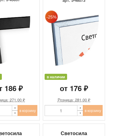
арт. 5-46073
в наличии
т 186 ₽
от 176 ₽
ица: 271.00 ₽
Розница: 281.00 ₽
в корзину
в корзину
ветосила
Светосила