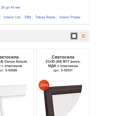
 26 до 40 мм
Interior Lite
DB8
Tabula Rossa
Interior Poster
ветосила
Светосила
A4) Conus белый,
21x30 (A4) М17 венге,
 с пластиком
МДФ с пластиком
рт. 5-45696
арт. 5-45541