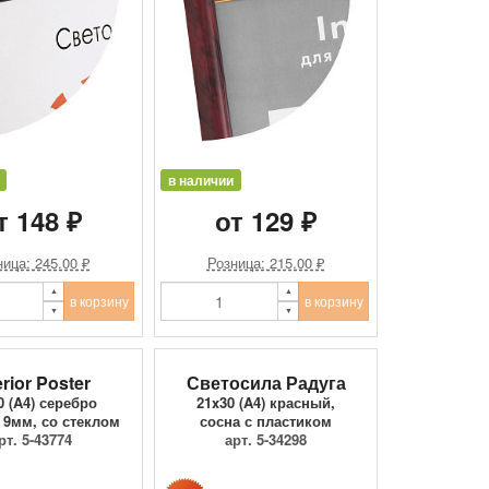
в наличии
т 148 ₽
от 129 ₽
ица: 245.00 ₽
Розница: 215.00 ₽
в корзину
в корзину
erior Poster
Светосила Радуга
0 (A4) серебро
21x30 (A4) красный,
 9мм, со стеклом
сосна с пластиком
рт. 5-43774
арт. 5-34298