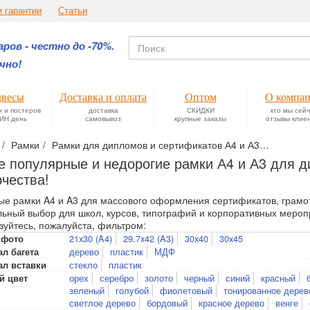
и гарантии
Статьи
ров - честно до -70%.
чно!
весы
Доставка и оплата
Оптом
О компа
н и постеров
доставка
СКИДКИ
кто мы сей
ИН день
самовывоз
крупные заказы
отзывы клие
Рамки
Рамки для дипломов и сертификатов А4 и А3
Самые п
 популярные и недорогие рамки А4 и А3 для д
рчества!
ые рамки A4 и A3 для массового оформления сертификатов, грамо
ьный выбор для школ, курсов, типографий и корпоративных мероп
зуйтесь, пожалуйста, фильтром:
21x30 (A4)
29.7x42 (A3)
30x40
30x45
 фото
дерево
пластик
МДФ
л багета
стекло
пластик
ал вставки
орех
серебро
золото
черный
синий
красный
й цвет
зеленый
голубой
фиолетовый
тонированное дерев
светлое дерево
бордовый
красное дерево
венге