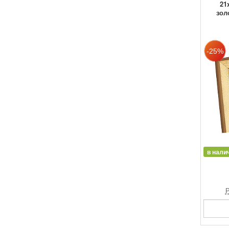
21
зол
в нали
Р