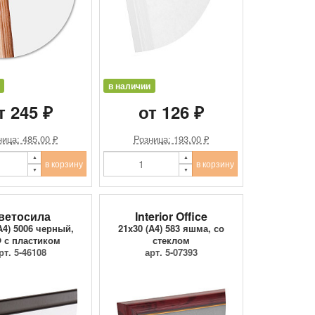
в наличии
т 245 ₽
от 126 ₽
ица: 485.00 ₽
Розница: 193.00 ₽
в корзину
в корзину
ветосила
Interior Office
A4) 5006 черный,
21x30 (A4) 583 яшма, со
 с пластиком
стеклом
рт. 5-46108
арт. 5-07393