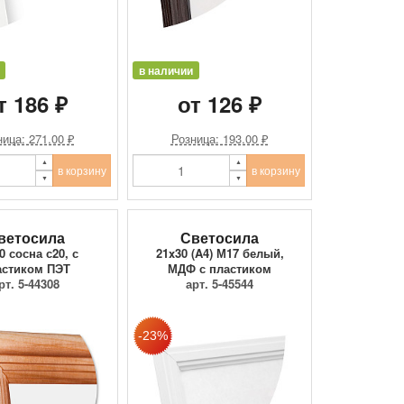
в наличии
т 186 ₽
от 126 ₽
ица: 271.00 ₽
Розница: 193.00 ₽
в корзину
в корзину
ветосила
Светосила
0 сосна с20, с
21x30 (A4) М17 белый,
астиком ПЭТ
МДФ с пластиком
рт. 5-44308
арт. 5-45544