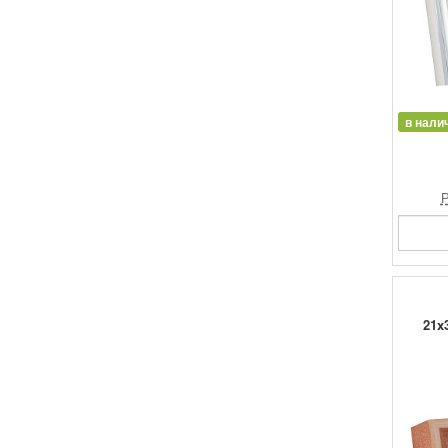
в нали
Р
21x3