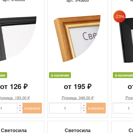
арт. 5-43655
чии
в наличии
в наличии
от 126 ₽
от 195 ₽
о
озница: 193.00 ₽
Розница: 346.00 ₽
Розн
в корзину
в корзину
Светосила
Светосила
С