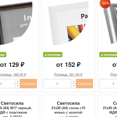
чии
в наличии
в наличии
от 129 ₽
от 152 ₽
о
озница: 180.00 ₽
Розница: 221.00 ₽
Розн
в корзину
в корзину
Светосила
Светосила
С
0 (A4) М17 черный,
21x30 (A4) сосна с15
21x30 (
ДФ с пластиком
мокко с золотой
МДФ
арт. 5-45543
полосой, со...
а