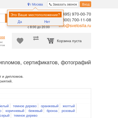
г Москва
Заказать звонок
Вход
8 (495) 970-00-70
Помощь в
Это Ваше местоположение?
Найти
выборе:
8 (800) 700-11-08
Да
Нет
Ежедневно,
info@svetosila.ru
с 8:00 до 20:00
нии
Корзина пуста
час
нтов
опулярные и недорогие рамки А4 и А3 для дипломов, сертификато
ипломов, сертификатов, фотографий
т и дипломов.
риятий.
белый
темное дерево
оранжевый
желтый
о
коричневый
бежевый
бронза
розовый
серый
темное дерево