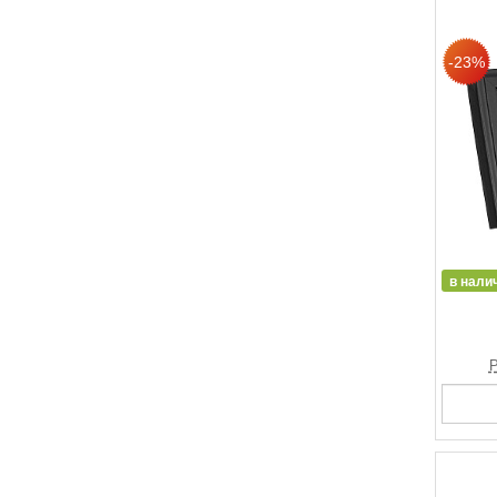
в нали
Р