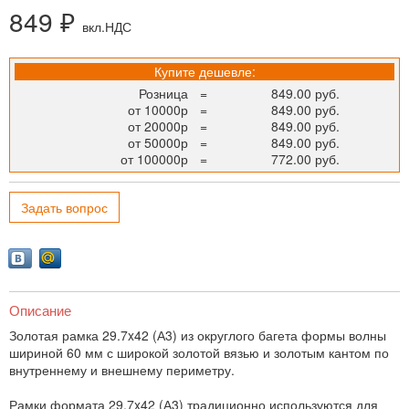
849 ₽
вкл.НДС
Купите дешевле:
Розница
=
849.00 руб.
от 10000р
=
849.00 руб.
от 20000р
=
849.00 руб.
от 50000р
=
849.00 руб.
от 100000р
=
772.00 руб.
Задать вопрос
Описание
Золотая рамка 29.7x42 (А3) из округлого багета формы волны
шириной 60 мм с широкой золотой вязью и золотым кантом по
внутреннему и внешнему периметру.
Рамки формата 29.7x42 (А3) традиционно используются для