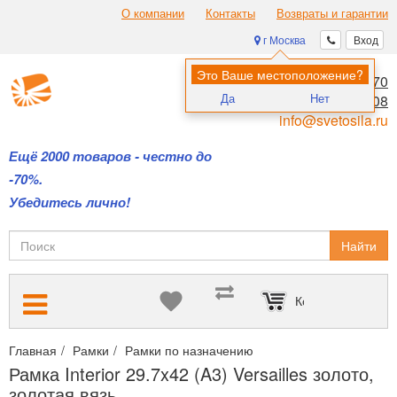
О компании
Контакты
Возвраты и гарантии
г Москва
Вход
Это Ваше местоположение?
8 (495) 970-00-70
Да
Нет
8 (800) 700-11-08
info@svetosila.ru
Ещё 2000 товаров - честно до
-70%.
Убедитесь лично!
Найти
Корзина пуста
Главная
Рамки
Рамки по назначению
Интерьерные рамки с
Рамка Interior 29.7x42 (A3) Versailles золото,
золотая вязь