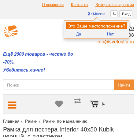
О компании
Контакты
Возвраты и гарантии
г Москва
Вход
Это Ваше местоположение?
8 (495) 970-00-70
Да
Нет
8 (800) 700-11-08
info@svetosila.ru
Ещё 2000 товаров - честно до
-70%.
Убедитесь лично!
Найти
Корзина пуста
Главная
Рамки
Рамки по назначению
Интерьерные рамки с
Рамка для постера Interior 40x50 Kubik
черный, с пластиком