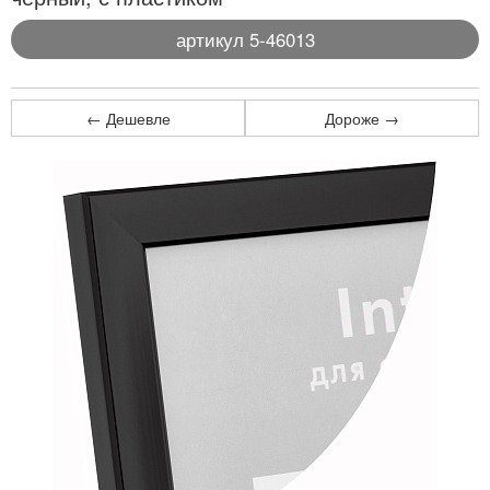
артикул 5-46013
← Дешевле
Дороже →