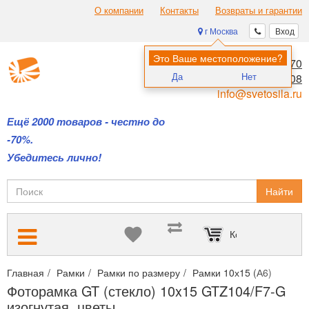
О компании
Контакты
Возвраты и гарантии
г Москва
Вход
Это Ваше местоположение?
8 (495) 970-00-70
Да
Нет
8 (800) 700-11-08
info@svetosila.ru
Ещё 2000 товаров - честно до
-70%.
Убедитесь лично!
Найти
Корзина пуста
Главная
Рамки
Рамки по размеру
Рамки 10х15 (А6)
Фото
Фоторамка GT (стекло) 10x15 GTZ104/F7-G
изогнутая, цветы