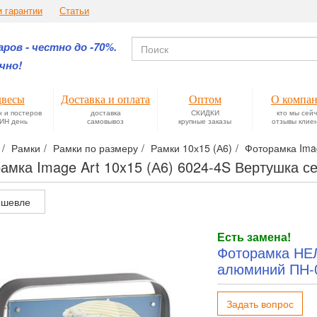
и гарантии
Статьи
ров - честно до -70%.
чно!
весы
Доставка и оплата
Оптом
О компа
н и постеров
доставка
СКИДКИ
кто мы сей
ИН день
самовывоз
крупные заказы
отзывы клие
Рамки
Рамки по размеру
Рамки 10х15 (А6)
Фоторамка Imag
амка Image Art 10x15 (А6) 6024-4S Вертушка 
шевле
Есть замена!
Фоторамка НЕ
алюминий ПН-
Задать вопрос