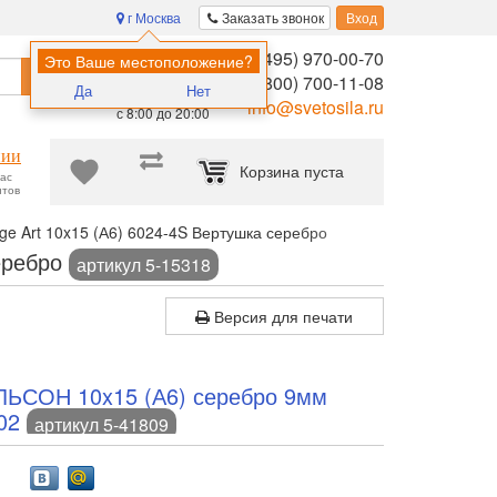
г Москва
Заказать звонок
Вход
8 (495) 970-00-70
Помощь в
Это Ваше местоположение?
Найти
выборе:
8 (800) 700-11-08
Да
Нет
Ежедневно,
info@svetosila.ru
с 8:00 до 20:00
нии
Корзина пуста
час
нтов
e Art 10x15 (А6) 6024-4S Вертушка серебро
серебро
артикул 5-15318
Версия для печати
ЛЬСОН 10x15 (А6) серебро 9мм
02
артикул 5-41809