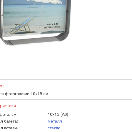
ие
ля фотографии 10х15 см.
ристики
фото, см:
10x15 (А6)
л багета:
металл
л вставки:
стекло