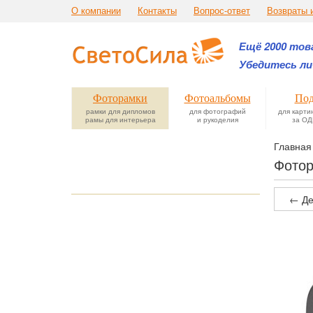
О компании
Контакты
Вопрос-ответ
Возвраты 
Ещё 2000 това
Убедитесь ли
Фоторамки
Фотоальбомы
Под
рамки для дипломов
для фотографий
для карти
рамы для интерьера
и рукоделия
за ОД
Главная
Фотор
← Де