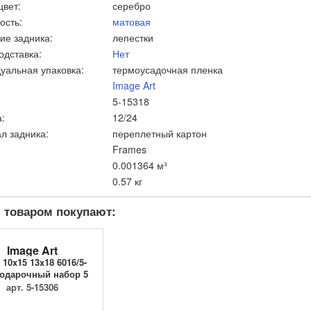
цвет:
серебро
ость:
матовая
ие задника:
лепестки
одставка:
Нет
уальная упаковка:
термоусадочная пленка
Image Art
5-15318
:
12/24
л задника:
переплетный картон
Frames
0.001364 м³
0.57 кг
 товаром покупают:
Image Art
 10x15 13x18 6016/5-
одарочный набор 5
р...
арт. 5-15306