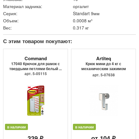
Материал задника:
оргалит
Серия:
Standart 9мм
Объем:
0.0008 м³
Вес:
0.317 кг
С этим товаром покупают:
Command
Artiteq
17040 Крючок для рамок с
Крюк мини до 4 кг с
твердыми петлями белый ...
механическим зажимом
арт. 5-05115
9.4205
арт. 5-07638
в наличии
в наличии
339 ₽
от 104 ₽