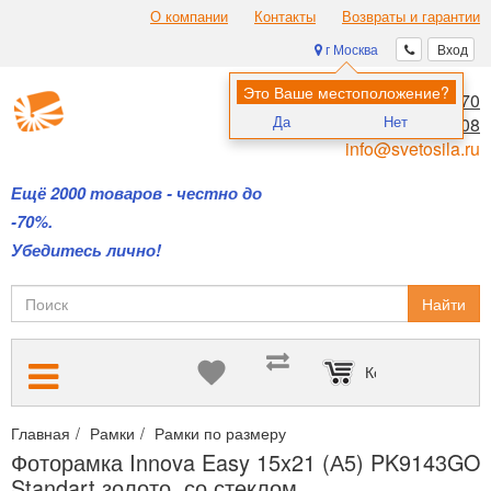
О компании
Контакты
Возвраты и гарантии
г Москва
Вход
Это Ваше местоположение?
8 (495) 970-00-70
Да
Нет
8 (800) 700-11-08
info@svetosila.ru
Ещё 2000 товаров - честно до
-70%.
Убедитесь лично!
Найти
Корзина пуста
Главная
Рамки
Рамки по размеру
Рамки 15х20 и 15х21 (А5
Фоторамка Innova Easy 15x21 (А5) PK9143GO
Standart золото, со стеклом