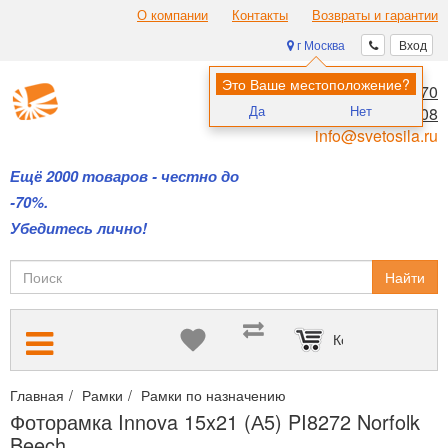
О компании
Контакты
Возвраты и гарантии
г Москва
Вход
Это Ваше местоположение?
8 (495) 970-00-70
Да
Нет
8 (800) 700-11-08
info@svetosila.ru
Ещё 2000 товаров - честно до
-70%.
Убедитесь лично!
Найти
Корзина пуста
Главная
Рамки
Рамки по назначению
Рамки с паспарту для
Фоторамка Innova 15x21 (А5) PI8272 Norfolk
Beech