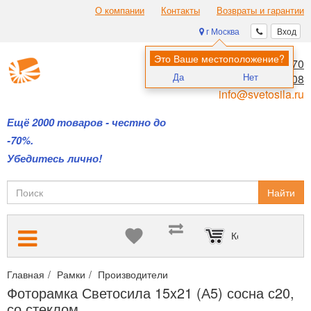
О компании
Контакты
Возвраты и гарантии
г Москва
Вход
Это Ваше местоположение?
8 (495) 970-00-70
Да
Нет
8 (800) 700-11-08
info@svetosila.ru
Ещё 2000 товаров - честно до
-70%.
Убедитесь лично!
Найти
Корзина пуста
Главная
Рамки
Производители
Купить фоторамки Светосила
Фоторамка Светосила 15x21 (А5) сосна с20,
со стеклом