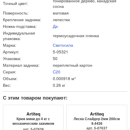
тонированное дерево, канадская
Точный цвет:
сосна
Поверхность:
матовая
Крепление задника:
лепестки
Ножка-подставка:
Да
Индивидуальная
термоусадочная пленка
упаковка:
Марка:
Светосила
Артикул:
5-05321
Упаковка:
50
Материал задника:
переплетный картон
Серия:
C20
Объем:
0.000918 м³
Вес:
0.26 кг
С этим товаром покупают:
Artiteq
Artiteq
Крюк мини до 4 кг с
Леска Слайдер 2мм 200см
механическим зажимом
9.4426
9.4205
арт. 5-07637
арт. 5-07638