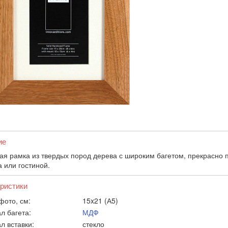
ие
ая рамка из твердых пород дерева с широким багетом, прекрасно
 или гостиной.
ристики
фото, см:
15x21 (А5)
л багета:
МДФ
л вставки:
стекло