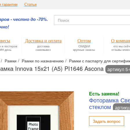
и гарантии
Статьи
ров - честно до -70%.
чно!
весы
Доставка и оплата
Оптом
О компа
н и постеров
доставка
СКИДКИ
кто мы сей
ИН день
самовывоз
крупные заказы
отзывы клие
Рамки
Рамки по назначению
Рамки с паспарту для сертифик
амка Innova 15x21 (А5) PI1646 Ascona
артикул 5
Есть замена!
Фоторамка Свет
стеклом
артику
Задать вопрос