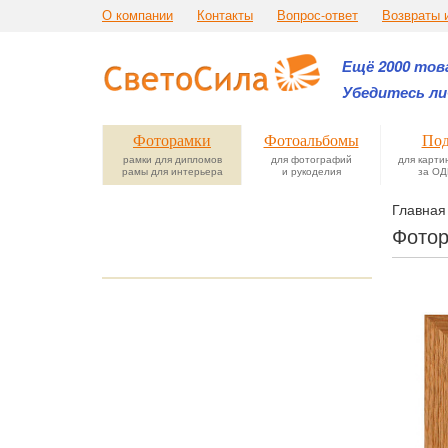
О компании
Контакты
Вопрос-ответ
Возвраты 
Ещё 2000 това
Убедитесь ли
Фоторамки
Фотоальбомы
Под
рамки для дипломов
для фотографий
для карти
рамы для интерьера
и рукоделия
за ОД
Главная
Фотор