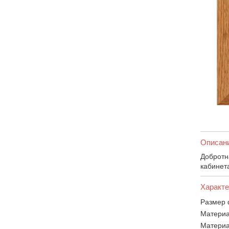
Описан
Добротн
кабинета
Характе
Размер 
Материа
Материа