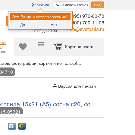
г Москва
Заказать звонок
Вход
8 (495) 970-00-70
Помощь в
Это Ваше местоположение?
Найти
выборе:
8 (800) 700-11-08
Да
Нет
Ежедневно,
info@svetosila.ru
с 8:00 до 20:00
нии
Корзина пуста
час
нтов
атов, фотографий, картин и не только!
Фоторамка Innova 15x21 (
-04710
Версия для печати
осила 15x21 (А5) сосна с20, со
л 5-05321