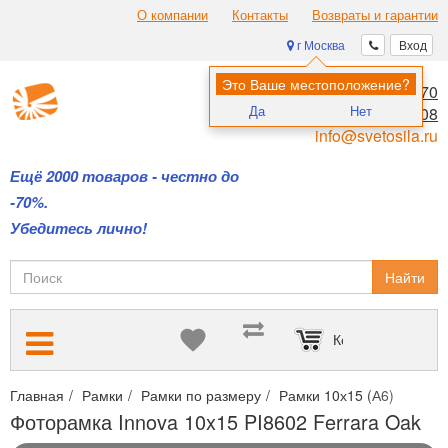
О компании
Контакты
Возвраты и гарантии
г Москва
Вход
Это Ваше местоположение?
8 (495) 970-00-70
Да
Нет
8 (800) 700-11-08
info@svetosila.ru
Ещё 2000 товаров - честно до
-70%.
Убедитесь лично!
Найти
Корзина пуста
Главная
Рамки
Рамки по размеру
Рамки 10х15 (А6)
Фотор
Фоторамка Innova 10x15 PI8602 Ferrara Oak