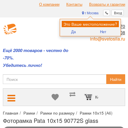
О компании
Контакты
Возвраты и гарантии
г Москва
Вход
Это Ваше местоположение?
8 (495) 970-00-70
Да
Нет
8 (800) 700-11-08
info@svetosila.ru
Ещё 2000 товаров - честно до
-70%.
Убедитесь лично!
Найти
Корзина пуста
Главная
Рамки
Рамки по размеру
Рамки 10х15 (А6)
Фото
Фоторамка Pata 10x15 90772S glass