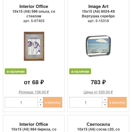
Interior Office
Image Art
10x15 (А6) 586 ольха, со
10x15 (А6) 6024-4S
стеклом
Вертушка серебро
арт. 5-07403
арт. 5-15318
в наличии
в наличии
от 68 ₽
783 ₽
Розница: 106.00 ₽
Цены от 530.00 ₽
в корзину
в корзину
Interior Office
Светосила
10x15 (А6) 984 бирюза, со
10x15 (А6) сосна с20, со