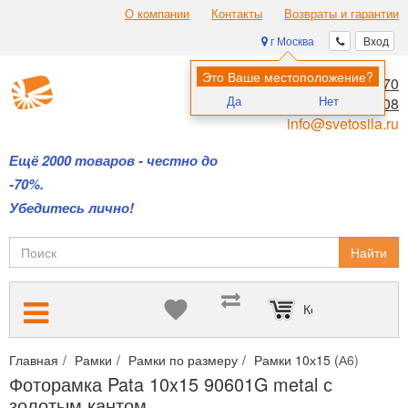
О компании
Контакты
Возвраты и гарантии
г Москва
Вход
Это Ваше местоположение?
8 (495) 970-00-70
Да
Нет
8 (800) 700-11-08
info@svetosila.ru
Ещё 2000 товаров - честно до
-70%.
Убедитесь лично!
Найти
Корзина пуста
Главная
Рамки
Рамки по размеру
Рамки 10х15 (А6)
Фото
Фоторамка Pata 10x15 90601G metal с
золотым кантом