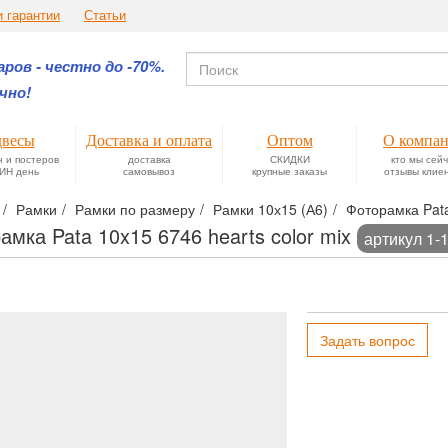
и гарантии
Статьи
ров - честно до -70%.
чно!
весы
Доставка и оплата
Оптом
О компа
н и постеров
доставка
СКИДКИ
кто мы сей
ИН день
самовывоз
крупные заказы
отзывы клие
Рамки
Рамки по размеру
Рамки 10х15 (А6)
Фоторамка Pata
амка Pata 10x15 6746 hearts color mix
артикул 1-
Задать вопрос