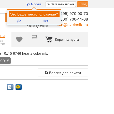
г Москва
Заказать звонок
Вход
8 (495) 970-00-70
Помощь в
Это Ваше местоположение?
Найти
выборе:
8 (800) 700-11-08
Да
Нет
Ежедневно,
info@svetosila.ru
с 8:00 до 20:00
нии
Корзина пуста
час
нтов
 10x15 6746 hearts color mix
12915
Версия для печати