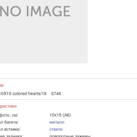
ие
 10X10 colored hearts/18 6746
ристики
фото, см:
10x15 (А6)
л багета:
металл
л вставки:
стекло
ие задника:
поворотные зажимы