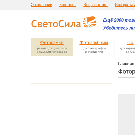
О компании
Контакты
Вопрос-ответ
Возвраты 
Ещё 2000 това
Убедитесь ли
Фоторамки
Фотоальбомы
Под
рамки для дипломов
для фотографий
для карти
рамы для интерьера
и рукоделия
за ОД
Главная
Фотор