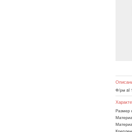
Описан
Ф/рм al
Характе
Размер 
Материа
Материа
Креплен