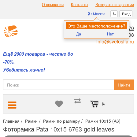
О компании
Контакты
Возвраты и гарантии
г Москва
Вход
Это Ваше местоположение?
8 (495) 970-00-70
Да
Нет
8 (800) 700-11-08
info@svetosila.ru
Ещё 2000 товаров - честно до
-70%.
Убедитесь лично!
Найти
Корзина пуста
Главная
Рамки
Рамки по размеру
Рамки 10х15 (А6)
Фотор
Фоторамка Pata 10x15 6763 gold leaves