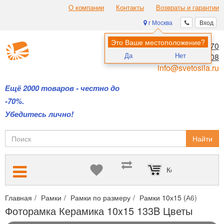
О компании
Контакты
Возвраты и гарантии
г Москва
Вход
Это Ваше местоположение?
8 (495) 970-00-70
Да
Нет
8 (800) 700-11-08
info@svetosila.ru
Ещё 2000 товаров - честно до
-70%.
Убедитесь лично!
Найти
Корзина пуста
Главная
Рамки
Рамки по размеру
Рамки 10х15 (А6)
Фото
Фоторамка Керамика 10x15 133B Цветы