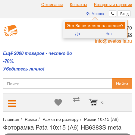
О компании
Контакты
Возвраты и гарантии
г Москва
Вход
Это Ваше местоположение?
8 (495) 970-00-70
Да
Нет
8 (800) 700-11-08
info@svetosila.ru
Ещё 2000 товаров - честно до
-70%.
Убедитесь лично!
Найти
Корзина пуста
Главная
Рамки
Рамки по размеру
Рамки 10х15 (А6)
Фото
Фоторамка Pata 10x15 (А6) HB6383S metal