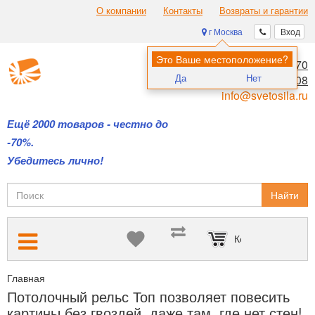
О компании
Контакты
Возвраты и гарантии
г Москва
Вход
Это Ваше местоположение?
8 (495) 970-00-70
Да
Нет
8 (800) 700-11-08
info@svetosila.ru
Ещё 2000 товаров - честно до
-70%.
Убедитесь лично!
Найти
Корзина пуста
Главная
Подвесные системы Artiteq — для размещения картин б
Потолочный рельс Топ позволяет повесить
картины без гвоздей, даже там, где нет стен!