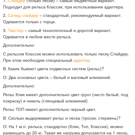
1.
Слайдер
(только лески) – самый бюджетный вариант.
Подходит для рельса Классик, при использовании адаптера.
2.
Солид слайдер
– стандартный, рекомендуемый вариант.
Одевается только с торца.
3.
Твистер
– самый технологичный и дорогой вариант.
Одевается в любом месте рельса.
Дополнительно:
С рельсом Классик можно использовать только леску Слайдер.
При этом необходим специальный
адаптер
.
В:
Какие бывают цвета подвесных систем (рельс)?
О:
Два основных цвета – белый и матовый алюминий.
Дополнительно:
Рельс Клик имеет дополнительно цвет грунт (чисто белый, под
покраску) и никель (глянцевый алюминий)
Рельс ТОП имеет дополнительно черный цвет.
В:
Сколько выдерживает рельс и леска (тросик, стержень)?
О:
На 1 м.п. рельса, стандартно (Клик, Топ, Классик), можно
размещать до 20 кг. Такая же нагрузка допускается на 1 леску,