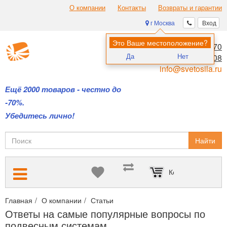
О компании
Контакты
Возвраты и гарантии
г Москва
Вход
Это Ваше местоположение?
8 (495) 970-00-70
Да
Нет
8 (800) 700-11-08
info@svetosila.ru
Ещё 2000 товаров - честно до
-70%.
Убедитесь лично!
Найти
Корзина пуста
Главная
О компании
Статьи
Ответы на самые популярные 
Ответы на самые популярные вопросы по
подвесным системам.