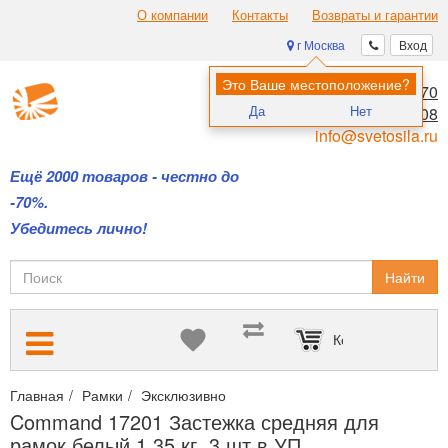
О компании
Контакты
Возвраты и гарантии
г Москва
Вход
Это Ваше местоположение?
8 (495) 970-00-70
Да
Нет
8 (800) 700-11-08
info@svetosila.ru
Ещё 2000 товаров - честно до
-70%.
Убедитесь лично!
Найти
Корзина пуста
Главная
Рамки
Эксклюзивно
Архив фоторамок - недоступно
Command 17201 Застежка средняя для
рамок белый 1,35 кг. 3 шт в УП