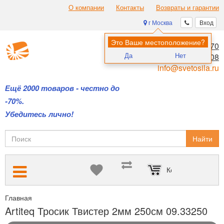
О компании
Контакты
Возвраты и гарантии
г Москва
Вход
Это Ваше местоположение?
8 (495) 970-00-70
Да
Нет
8 (800) 700-11-08
info@svetosila.ru
Ещё 2000 товаров - честно до
-70%.
Убедитесь лично!
Найти
Корзина пуста
Главная
Подвесные системы Artiteq — для размещения картин б
Artiteq Тросик Твистер 2мм 250см 09.33250