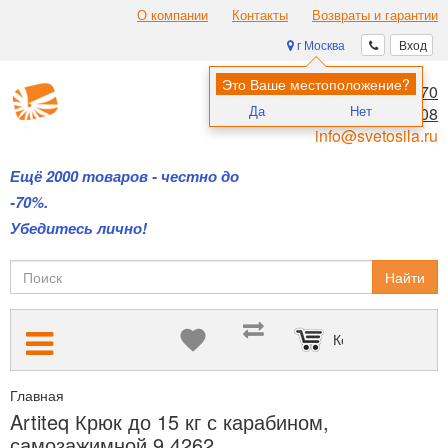
О компании
Контакты
Возвраты и гарантии
г Москва
Вход
Это Ваше местоположение?
8 (495) 970-00-70
Да
Нет
8 (800) 700-11-08
info@svetosila.ru
Ещё 2000 товаров - честно до
-70%.
Убедитесь лично!
Найти
Корзина пуста
Главная
Подвесные системы Artiteq — для размещения картин б
Artiteq Крюк до 15 кг с карабином,
самозажимной 9.4262