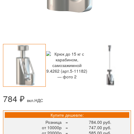
784 ₽
вкл.НДС
Купите дешевле:
Розница
=
784.00 руб.
от 10000р
=
747.00 руб.
от 20000р
=
585.00 руб.