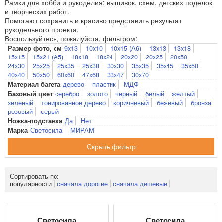
Рамки для хобби и рукоделия: вышивок, схем, детских поделок
и творческих работ.
Помогают сохранить и красиво представить результат
рукодельного проекта.
Воспользуйтесь, пожалуйста, фильтром:
9x13
10x10
10x15 (А6)
13x13
13x18
Размер фото, см
15x15
15x21 (А5)
18x18
18x24
20x20
20x25
20x50
24x30
25x25
25x35
25x38
30x30
35x35
35x45
35x50
40x40
50x50
60x60
47x68
33x47
30x70
дерево
пластик
МДФ
Материал багета
серебро
золото
черный
белый
желтый
Базовый цвет
зеленый
тонированное дерево
коричневый
бежевый
бронза
розовый
серый
Да
Нет
Ножка-подставка
Светосила
МИРАМ
Марка
фильтр
Сортировать по:
популярности
сначала дорогие
сначала дешевые
Светосила
Светосила