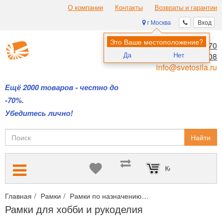
О компании
Контакты
Возвраты и гарантии
г Москва
Вход
Это Ваше местоположение?
8 (495) 970-00-70
Да
Нет
8 (800) 700-11-08
info@svetosila.ru
Ещё 2000 товаров - честно до
-70%.
Убедитесь лично!
Найти
Корзина пуста
Главная
Рамки
Рамки по назначению
Рамки для хобби и р
Рамки для хобби и рукоделия