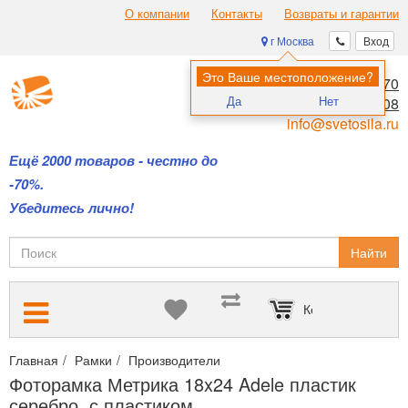
О компании
Контакты
Возвраты и гарантии
г Москва
Вход
Это Ваше местоположение?
8 (495) 970-00-70
Да
Нет
8 (800) 700-11-08
info@svetosila.ru
Ещё 2000 товаров - честно до
-70%.
Убедитесь лично!
Найти
Корзина пуста
Главная
Рамки
Производители
Багетные рамы Метрика из 
Фоторамка Метрика 18x24 Adele пластик
серебро, с пластиком