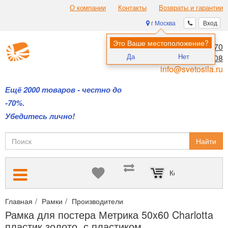
О компании
Контакты
Возвраты и гарантии
г Москва
Вход
Это Ваше местоположение?
8 (495) 970-00-70
Да
Нет
8 (800) 700-11-08
info@svetosila.ru
Ещё 2000 товаров - честно до
-70%.
Убедитесь лично!
Найти
Корзина пуста
Главная
Рамки
Производители
Багетные рамы Метрика из 
Рамка для постера Метрика 50x60 Charlotta
пластик золото, с пластиком