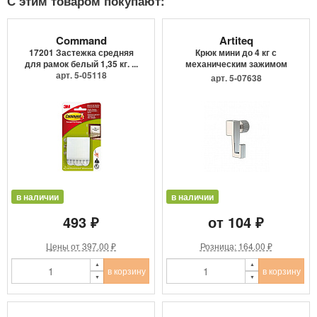
С этим товаром покупают:
Command
Artiteq
17201 Застежка средняя
Крюк мини до 4 кг с
для рамок белый 1,35 кг. ...
механическим зажимом
арт. 5-05118
9.4205
арт. 5-07638
в наличии
в наличии
493 ₽
от 104 ₽
Цены от 397.00 ₽
Розница: 164.00 ₽
в корзину
в корзину