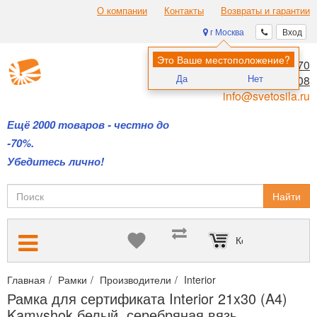
О компании
Контакты
Возвраты и гарантии
г Москва
Вход
Это Ваше местоположение?
8 (495) 970-00-70
Да
Нет
8 (800) 700-11-08
info@svetosila.ru
Ещё 2000 товаров - честно до
-70%.
Убедитесь лично!
Найти
Корзина пуста
Главная
Рамки
Производители
Interior
Рамка для сертифи
Рамка для сертификата Interior 21x30 (A4)
Kamyshok белый, серебряная вязь