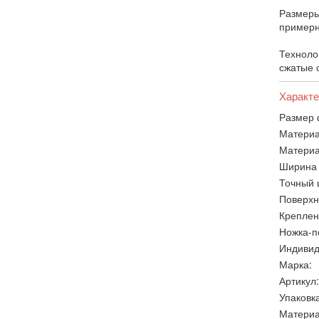
Размеры
примерн
Техноло
сжатые 
Характе
Размер 
Материа
Материа
Ширина 
Точный 
Поверхн
Креплен
Ножка-п
Индивид
Марка:
Артикул:
Упаковка
Материа