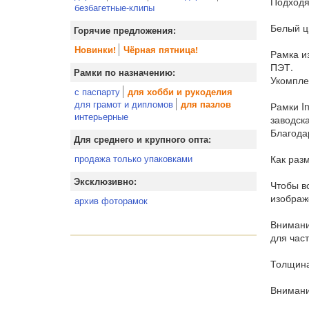
Подходя
безбагетные-клипы
Белый ц
Горячие предложения:
Новинки!
Чёрная пятница!
Рамка и
ПЭТ.
Рамки по назначению:
Укомпле
с паспарту
для хобби и рукоделия
для грамот и дипломов
для пазлов
Рамки I
интерьерные
заводск
Благода
Для среднего и крупного опта:
Как раз
продажа только упаковками
Эксклюзивно:
Чтобы вс
изображ
архив фоторамок
Внимани
для час
Толщина
Внимани