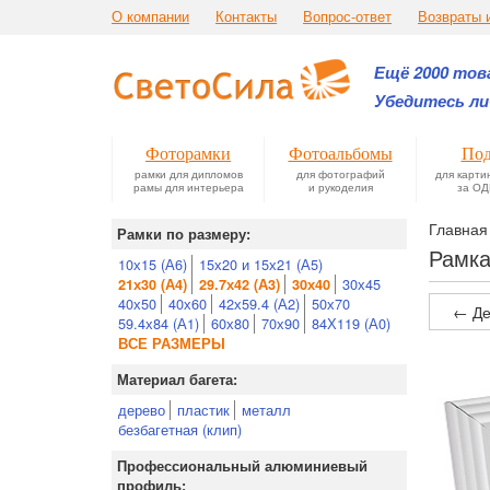
О компании
Контакты
Вопрос-ответ
Возвраты 
Ещё 2000 това
Убедитесь ли
Фоторамки
Фотоальбомы
Под
рамки для дипломов
для фотографий
для карти
рамы для интерьера
и рукоделия
за ОД
Главная
Рамки по размеру:
Рамка
10х15 (А6)
15х20 и 15х21 (А5)
30х45
21х30 (А4)
29.7х42 (А3)
30х40
40х50
40х60
42х59.4 (А2)
50х70
← Де
59.4х84 (А1)
60х80
70х90
84Х119 (А0)
ВСЕ РАЗМЕРЫ
Материал багета:
дерево
пластик
металл
безбагетная (клип)
Профессиональный алюминиевый
профиль: