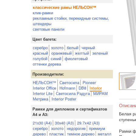
классические рамы НЕЛЬСОН™
клик-рамки
рекламные стойки, перекидные системы,
штендеры
световые панели
Цвет багета:
серебро
золото
белый
черный
красный
оранжевый
желтый
зеленый
голубой
синий
фиолетовый
оттенки дерева
Производители:
НЕЛЬСОН™
Светосила
Pioneer
Interior Office
Hofmann
DB8
Interior
Interior Lite
Светосила Радуга
МИРАМ
Метрика
Interior Poster
Описан
Рамки для дипломов и сертификатов
Белая р
А4 и А3:
ступень
21x30 (А4)
30x40 (А3)
29.7х42 (А3)
серебро
золото
недорогие
премиум
Рамки ф
дерево
пластик
темное дерево
металл