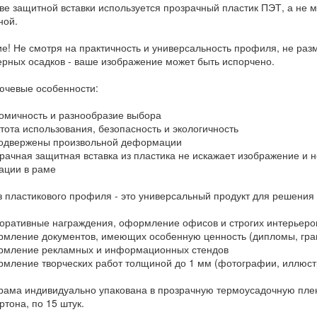
тве защитной вставки используется прозрачный пластик ПЭТ, а не 
ной.
е! Не смотря на практичность и универсальность профиля, не ра
рных осадков - ваше изображение может быть испорчено.
лючевые особенности:
мичность и разнообразие выбора
ота использования, безопасность и экологичность
одвержены произвольной деформации
ачная защитная вставка из пластика не искажает изображение и н
ции в раме
з пластикового профиля - это универсальный продукт для решения
ративные награждения, оформление офисов и строгих интерьеро
ление документов, имеющих особенную ценность (дипломы, грам
мление рекламных и информационных стендов
ление творческих работ толщиной до 1 мм (фотографии, иллюстр
рама индивидуально упакована в прозрачную термоусадочную пленк
тона, по 15 штук.