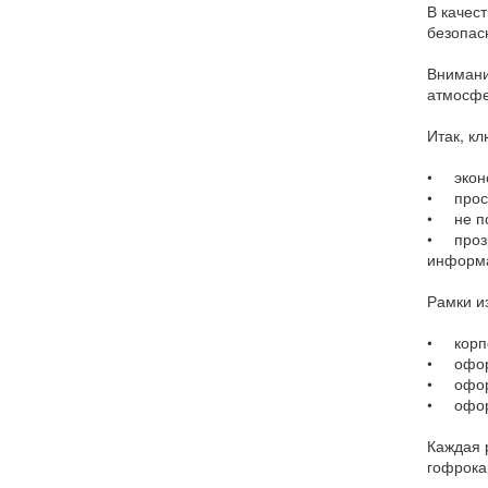
В качес
безопас
Внимани
атмосфе
Итак, к
• эконо
• прост
• не п
• прозр
информа
Рамки и
• корпо
• оформ
• офор
• оформ
Каждая 
гофрокар