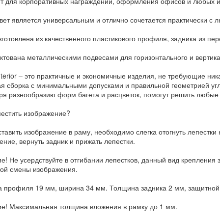
т для корпоративных награждений, оформления офисов и любых и
вет является универсальным и отлично сочетается практически с
зготовлена из качественного пластикового профиля, задника из пер
ктована металлическими подвесами для горизонтального и вертик
nterior – это практичные и экономичные изделия, не требующие ник
ая сборка с минимальными допусками и правильной геометрией угл
ря разнообразию форм багета и расцветок, помогут решить любые 
местить изображение?
тавить изображение в раму, необходимо слегка отогнуть лепестки н
ение, вернуть задник и прижать лепестки.
е! Не усердствуйте в отгибании лепестков, данный вид крепления 
той смены изображения.
 профиля 19 мм, ширина 34 мм. Толщина задника 2 мм, защитной в
е! Максимальная толщина вложения в рамку до 1 мм.