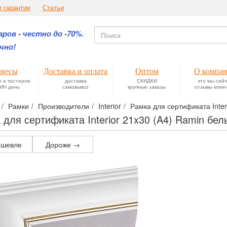
и гарантии
Статьи
ров - честно до -70%.
чно!
весы
Доставка и оплата
Оптом
О компа
н и постеров
доставка
СКИДКИ
кто мы сей
ИН день
самовывоз
крупные заказы
отзывы клие
Рамки
Производители
Interior
Рамка для сертификата Inter
 для сертификата Interior 21x30 (A4) Ramin бел
шевле
Дороже →