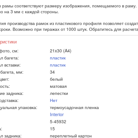
 рамы соответствуют размеру изображения, помещаемого в раму. 
о на 3 мм с каждой стороны.
гия производства рамок из пластикового профиля позволяет созда
сроки. Возможно при тиражах от 1000 штук. Обратитесь для расчет
ристики
фото, см:
21x30 (A4)
л багета:
пластик
л вставки:
пластик
багета, мм:
34
цвет:
белый
ость:
матовая
ие задника:
лепестки
одставка:
Нет
уальная упаковка:
термоусадочная пленка
Interior
5-45932
:
15
л задника:
переплетный картон