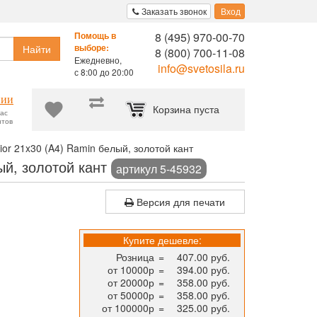
Заказать звонок
Вход
8 (495) 970-00-70
Помощь в
Найти
выборе:
8 (800) 700-11-08
Ежедневно,
info@svetosila.ru
с 8:00 до 20:00
нии
Корзина пуста
час
нтов
ior 21x30 (A4) Ramin белый, золотой кант
ый, золотой кант
артикул 5-45932
Версия для печати
Купите дешевле:
Розница
=
407.00 руб.
от 10000р
=
394.00 руб.
от 20000р
=
358.00 руб.
от 50000р
=
358.00 руб.
от 100000р
=
325.00 руб.