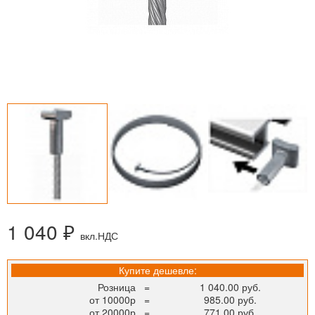
1 040 ₽
вкл.НДС
Купите дешевле:
Розница
=
1 040.00 руб.
от 10000р
=
985.00 руб.
от 20000р
=
771.00 руб.