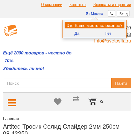
О компании
Контакты
Возвраты и гарантии
г Москва
Вход
Это Ваше местоположение?
8 (495) 970-00-70
Да
Нет
8 (800) 700-11-08
info@svetosila.ru
Ещё 2000 товаров - честно до
-70%.
Убедитесь лично!
Найти
Корзина пуста
Главная
Подвесные системы Artiteq — для размещения картин б
Artiteq Тросик Солид Cлайдер 2мм 250см
08.43250