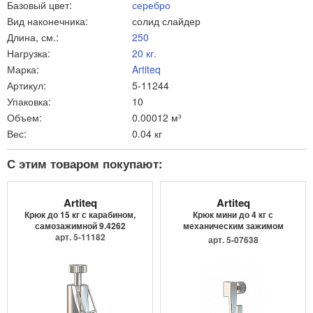
Базовый цвет:
серебро
Вид наконечника:
солид слайдер
Длина, см.:
250
Нагрузка:
20 кг.
Марка:
Artiteq
Артикул:
5-11244
Упаковка:
10
Объем:
0.00012 м³
Вес:
0.04 кг
С этим товаром покупают:
Artiteq
Artiteq
Крюк до 15 кг с карабином,
Крюк мини до 4 кг с
самозажимной 9.4262
механическим зажимом
арт. 5-11182
9.4205
арт. 5-07638