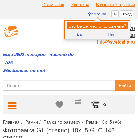
О компании
Контакты
Возвраты и гарантии
г Москва
Вход
Это Ваше местоположение?
8 (495) 970-00-70
Да
Нет
8 (800) 700-11-08
info@svetosila.ru
Ещё 2000 товаров - честно до
-70%.
Убедитесь лично!
Найти
Корзина пуста
Главная
Рамки
Рамки по размеру
Рамки 10х15 (А6)
Фото
Фоторамка GT (стекло) 10x15 GTС-146
стекло