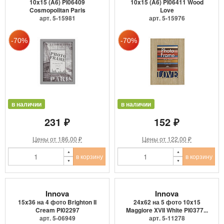
10x15 (A6) PI06409
10x15 (A6) PI06411 Wood
Cosmopolitan Paris
Love
арт. 5-15981
арт. 5-15976
в наличии
в наличии
231 ₽
152 ₽
Цены от 186.00 ₽
Цены от 122.00 ₽
в корзину
в корзину
Innova
Innova
15x36 на 4 фото Brighton II
24x62 на 5 фото 10x15
Cream PI02297
Maggiore XVII White PI0377...
арт. 5-06949
арт. 5-11278