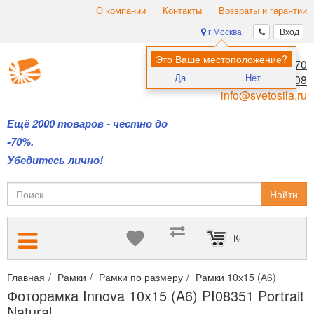
О компании
Контакты
Возвраты и гарантии
г Москва
Вход
Это Ваше местоположение?
8 (495) 970-00-70
Да
Нет
8 (800) 700-11-08
info@svetosila.ru
Ещё 2000 товаров - честно до
-70%.
Убедитесь лично!
Найти
Корзина пуста
Главная
Рамки
Рамки по размеру
Рамки 10х15 (А6)
Фотор
Фоторамка Innova 10x15 (A6) PI08351 Portrait
Natural